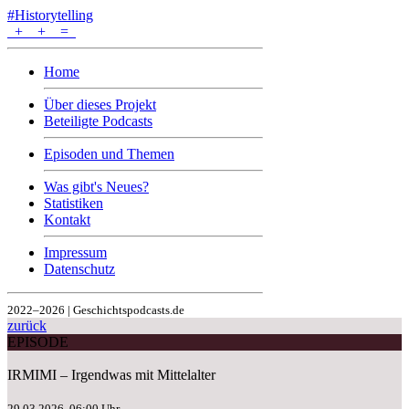
#Historytelling
+
+
=
Home
Über dieses Projekt
Beteiligte Podcasts
Episoden und Themen
Was gibt's Neues?
Statistiken
Kontakt
Impressum
Datenschutz
2022–2026 | Geschichtspodcasts.de
zurück
EPISODE
IRMIMI – Irgendwas mit Mittelalter
29.03.2026, 06:00 Uhr