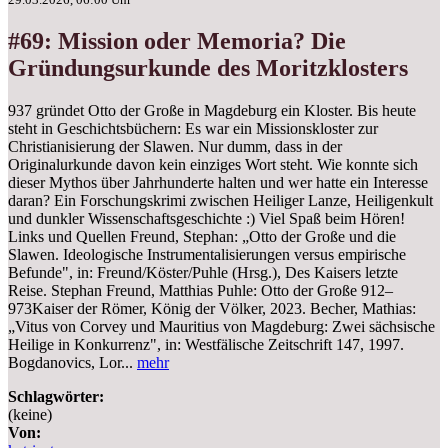
#69: Mission oder Memoria? Die
Gründungsurkunde des Moritzklosters
937 gründet Otto der Große in Magdeburg ein Kloster. Bis heute
steht in Geschichtsbüchern: Es war ein Missionskloster zur
Christianisierung der Slawen. Nur dumm, dass in der
Originalurkunde davon kein einziges Wort steht. Wie konnte sich
dieser Mythos über Jahrhunderte halten und wer hatte ein Interesse
daran? Ein Forschungskrimi zwischen Heiliger Lanze, Heiligenkult
und dunkler Wissenschaftsgeschichte :) Viel Spaß beim Hören!
Links und Quellen Freund, Stephan: „Otto der Große und die
Slawen. Ideologische Instrumentalisierungen versus empirische
Befunde", in: Freund/Köster/Puhle (Hrsg.), Des Kaisers letzte
Reise. Stephan Freund, Matthias Puhle: Otto der Große 912–
973Kaiser der Römer, König der Völker, 2023. Becher, Mathias:
„Vitus von Corvey und Mauritius von Magdeburg: Zwei sächsische
Heilige in Konkurrenz", in: Westfälische Zeitschrift 147, 1997.
Bogdanovics, Lor...
mehr
Schlagwörter:
(keine)
Von: