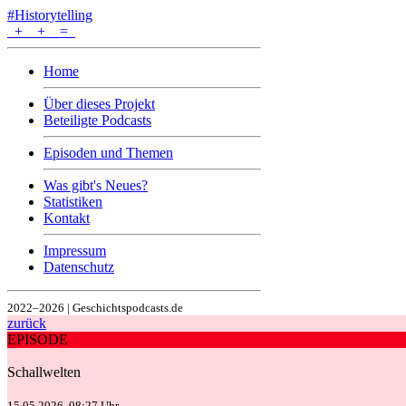
#Historytelling
+
+
=
Home
Über dieses Projekt
Beteiligte Podcasts
Episoden und Themen
Was gibt's Neues?
Statistiken
Kontakt
Impressum
Datenschutz
2022–2026 | Geschichtspodcasts.de
zurück
EPISODE
Schallwelten
15.05.2026, 08:27 Uhr