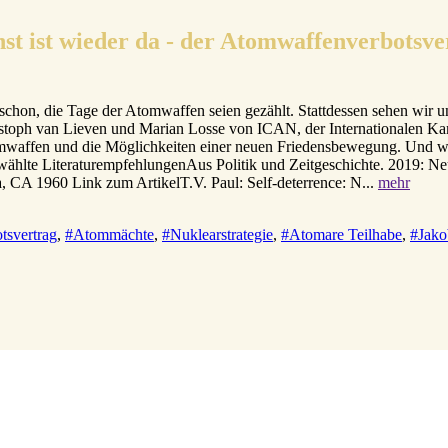
nst ist wieder da - der Atomwaffenverbotsv
hon, die Tage der Atomwaffen seien gezählt. Stattdessen sehen wir un
istoph van Lieven und Marian Losse von ICAN, der Internationalen K
waffen und die Möglichkeiten einer neuen Friedensbewegung. Und wir
ählte LiteraturempfehlungenAus Politik und Zeitgeschichte. 2019: N
 CA 1960 Link zum ArtikelT.V. Paul: Self-deterrence: N...
mehr
tsvertrag
,
#Atommächte
,
#Nuklearstrategie
,
#Atomare Teilhabe
,
#Jako