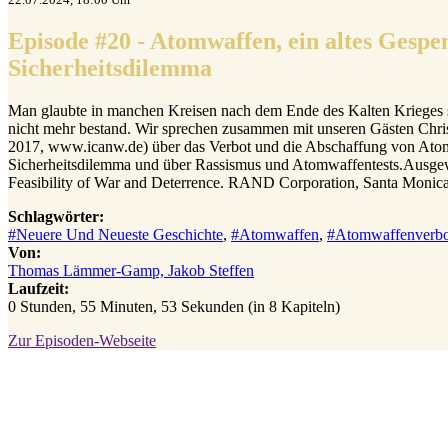
Episode #20 - Atomwaffen, ein altes Gespe
Sicherheitsdilemma
Man glaubte in manchen Kreisen nach dem Ende des Kalten Krieges sc
nicht mehr bestand. Wir sprechen zusammen mit unseren Gästen Chr
2017, www.icanw.de) über das Verbot und die Abschaffung von Atom
Sicherheitsdilemma und über Rassismus und Atomwaffentests.Ausgew
Feasibility of War and Deterrence. RAND Corporation, Santa Monica,
Schlagwörter:
#Neuere Und Neueste Geschichte
,
#Atomwaffen
,
#Atomwaffenverbo
Von:
Thomas Lämmer-Gamp, Jakob Steffen
Laufzeit:
0 Stunden, 55 Minuten, 53 Sekunden (in 8 Kapiteln)
Zur Episoden-Webseite