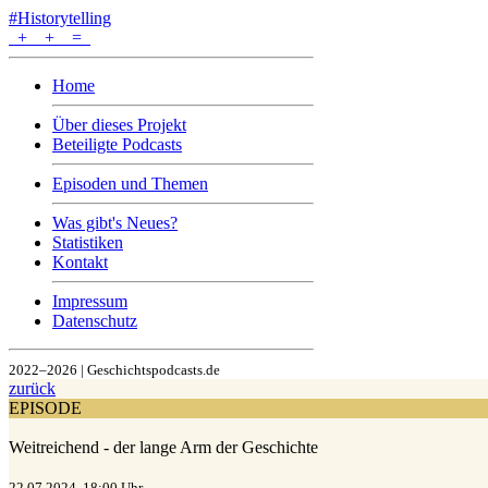
#Historytelling
+
+
=
Home
Über dieses Projekt
Beteiligte Podcasts
Episoden und Themen
Was gibt's Neues?
Statistiken
Kontakt
Impressum
Datenschutz
2022–2026 | Geschichtspodcasts.de
zurück
EPISODE
Weitreichend - der lange Arm der Geschichte
22.07.2024, 18:00 Uhr