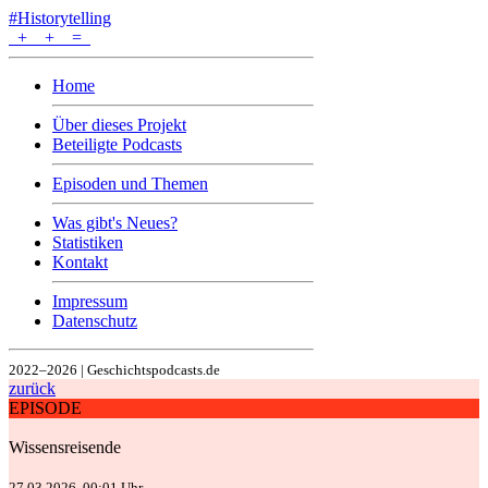
#Historytelling
+
+
=
Home
Über dieses Projekt
Beteiligte Podcasts
Episoden und Themen
Was gibt's Neues?
Statistiken
Kontakt
Impressum
Datenschutz
2022–2026 | Geschichtspodcasts.de
zurück
EPISODE
Wissensreisende
27.03.2026, 00:01 Uhr