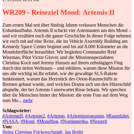
WR209 - Reiseziel Mond: Artemis II
Zum ersten Mal seit über fünfzig Jahren verlassen Menschen die
Erdumlaufbahn. Artemis II schickt vier Astronauten um den Mond –
und wir erzählen euch die ganze Geschichte.In dieser Folge nehmen
wir euch mit auf eine Reise, die im Vehicle Assembly Building am
Kennedy Space Center beginnt und bis auf 8.000 Kilometer an die
Mondoberfläche heranführt. Wir begleiten Commander Reid
Wiseman, Pilot Victor Glover, und die Missionsspezialisten
Christina Koch und Jeremy Hansen auf ihrem zehntägigen Flug
durch den tiefen Weltraum – und erklären, warum diese Mission für
uns alle wichtig ist.Ihr erfahrt, wie die gewaltige SLS-Rakete
funktioniert, warum das Herzstück des Orion-Raumschiffs in
Bremen gebaut wurde, und welches Drama sich um den Hitzeschild
abspielte, der bei Artemis I unerwartet Risse bekam. Wir sprechen
über die Menschen hinter der Mission: die erste Frau auf dem Weg
zum Mo...
mehr
Schlagwörter:
#ArtemisII
,
#Artemis2
,
#Artemis
,
#Artemisprogramm
,
#Raumfahrt
,
#NASA
,
#Mond
,
#Mondflug
,
#Nordamerika
,
#Neuzeit
Von:
Heinz Christian Frickenschmidt, Jan Bröhl