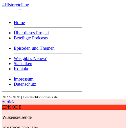
#Historytelling
+
+
=
Home
Über dieses Projekt
Beteiligte Podcasts
Episoden und Themen
Was gibt's Neues?
Statistiken
Kontakt
Impressum
Datenschutz
2022–2026 | Geschichtspodcasts.de
zurück
EPISODE
Wissensreisende
10.04.2026, 00:01 Uhr