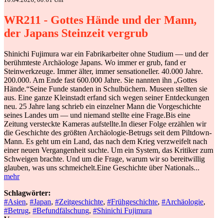
WR211 - Gottes Hände und der Mann,
der Japans Steinzeit vergrub
Shinichi Fujimura war ein Fabrikarbeiter ohne Studium — und der
berühmteste Archäologe Japans. Wo immer er grub, fand er
Steinwerkzeuge. Immer älter, immer sensationeller. 40.000 Jahre.
200.000. Am Ende fast 600.000 Jahre. Sie nannten ihn „Gottes
Hände.“Seine Funde standen in Schulbüchern. Museen stellten sie
aus. Eine ganze Kleinstadt erfand sich wegen seiner Entdeckungen
neu. 25 Jahre lang schrieb ein einzelner Mann die Vorgeschichte
seines Landes um — und niemand stellte eine Frage.Bis eine
Zeitung versteckte Kameras aufstellte.In dieser Folge erzählen wir
die Geschichte des größten Archäologie-Betrugs seit dem Piltdown-
Mann. Es geht um ein Land, das nach dem Krieg verzweifelt nach
einer neuen Vergangenheit suchte. Um ein System, das Kritiker zum
Schweigen brachte. Und um die Frage, warum wir so bereitwillig
glauben, was uns schmeichelt.Eine Geschichte über Nationals...
mehr
Schlagwörter:
#Asien
,
#Japan
,
#Zeitgeschichte
,
#Frühgeschichte
,
#Archäologie
,
#Betrug
,
#Befundfälschung
,
#Shinichi Fujimura