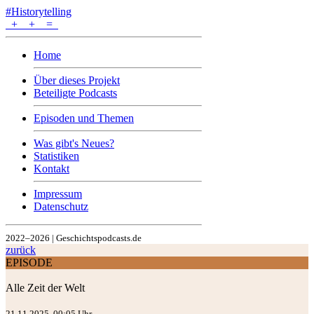
#Historytelling
+
+
=
Home
Über dieses Projekt
Beteiligte Podcasts
Episoden und Themen
Was gibt's Neues?
Statistiken
Kontakt
Impressum
Datenschutz
2022–2026 | Geschichtspodcasts.de
zurück
EPISODE
Alle Zeit der Welt
21.11.2025, 00:05 Uhr