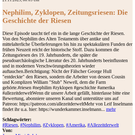
Nephilim, Zyklopen, Zeitungsriesen: Die
Geschichte der Riesen
Diese Episode taucht tief ein in die lange Geschichte der Riesen.
Von den Nephilim des Alten Testaments über antike und
mittelalterliche Überlieferungen bis hin zu spektakulären Funden der
frühen Neuzeit reicht der historische Stoff. Dazu kommen die
Zeitungsriesen des 19. Jahrhunderts, die später die
pseudoarchäologische Literatur des 20. Jahrhunderts beeinflussten
und in modernen Verschwörungstheorien wieder
auftauchen.Berichtigung: Nicht der Fälscher George Hull
"entdeckte" den Riesen, sondern die Arbeiter von dessen Cousin
und Komplizen William "Stub" Newell, dem die Farm
gehörte.#riesen #nephilim #zyklopen #geschichte #amerika
#allezeitderweltWenn dir unsere Arbeit gefällt, hinterlasse bitte eine
Bewertung, abonniere unseren Kanal und unterstütze uns auf
Patreon: https://patreon.com/allezeitderweltMehr von Leif Inselmann
findet ihr u.a. hier: https://wunderkammer.inselmann...
mehr
Schlagwörter:
#Riesen
,
#Nephilim
,
#Zyklopen
,
#Amerika
,
#Allezeitderwelt
Von: