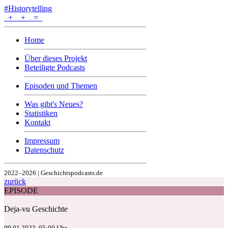
#Historytelling
+
+
=
Home
Über dieses Projekt
Beteiligte Podcasts
Episoden und Themen
Was gibt's Neues?
Statistiken
Kontakt
Impressum
Datenschutz
2022–2026 | Geschichtspodcasts.de
zurück
EPISODE
Deja-vu Geschichte
09.01.2023, 05:00 Uhr