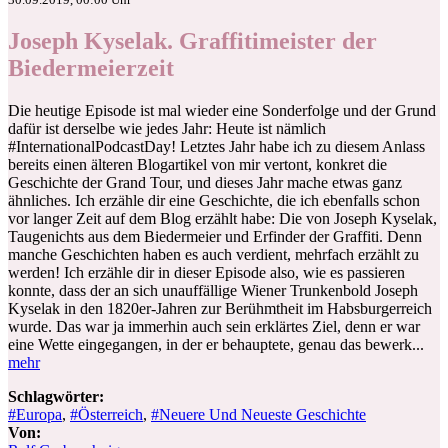
Joseph Kyselak. Graffitimeister der
Biedermeierzeit
Die heutige Episode ist mal wieder eine Sonderfolge und der Grund
dafür ist derselbe wie jedes Jahr: Heute ist nämlich
#InternationalPodcastDay! Letztes Jahr habe ich zu diesem Anlass
bereits einen älteren Blogartikel von mir vertont, konkret die
Geschichte der Grand Tour, und dieses Jahr mache etwas ganz
ähnliches. Ich erzähle dir eine Geschichte, die ich ebenfalls schon
vor langer Zeit auf dem Blog erzählt habe: Die von Joseph Kyselak,
Taugenichts aus dem Biedermeier und Erfinder der Graffiti. Denn
manche Geschichten haben es auch verdient, mehrfach erzählt zu
werden! Ich erzähle dir in dieser Episode also, wie es passieren
konnte, dass der an sich unauffällige Wiener Trunkenbold Joseph
Kyselak in den 1820er-Jahren zur Berühmtheit im Habsburgerreich
wurde. Das war ja immerhin auch sein erklärtes Ziel, denn er war
eine Wette eingegangen, in der er behauptete, genau das bewerk...
mehr
Schlagwörter:
#Europa
,
#Österreich
,
#Neuere Und Neueste Geschichte
Von: