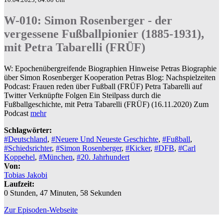
W-010: Simon Rosenberger - der
vergessene Fußballpionier (1885-1931),
mit Petra Tabarelli (FRÜF)
W: Epochenübergreifende Biographien Hinweise Petras Biographie
über Simon Rosenberger Kooperation Petras Blog: Nachspielzeiten
Podcast: Frauen reden über Fußball (FRÜF) Petra Tabarelli auf
Twitter Verknüpfte Folgen Ein Steilpass durch die
Fußballgeschichte, mit Petra Tabarelli (FRÜF) (16.11.2020) Zum
Podcast
mehr
Schlagwörter:
#Deutschland
,
#Neuere Und Neueste Geschichte
,
#Fußball
,
#Schiedsrichter
,
#Simon Rosenberger
,
#Kicker
,
#DFB
,
#Carl
Koppehel
,
#München
,
#20. Jahrhundert
Von:
Tobias Jakobi
Laufzeit:
0 Stunden, 47 Minuten, 58 Sekunden
Zur Episoden-Webseite