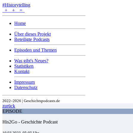
#Historytelling
+
+
=
Home
Über dieses Projekt
Beteiligte Podcasts
Episoden und Themen
Was gibt's Neues?
Statistiken
Kontakt
Impressum
Datenschutz
2022–2026 | Geschichtspodcasts.de
zurück
EPISODE
His2Go - Geschichte Podcast
10.03.2023, 05:05 Uhr