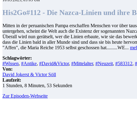
His2Go#112 - Die Nazca-Linien und ihre B
Mitten in der peruanischen Pampa erschaffen Menschen vor über tause
untergehen, scheint die Welt auch die Existenz der sogenannten Nazca
Überall wird nun gerätselt, wer die Linien erbaute, wie sie das bewer
dass die Linien bald in aller Munde sind und dass sie bis heute hervo
"Affen", die Maria Reiche 1953 selbst geschossen hat.........WE...
me
Schlagwörter:
#Wissen
,
#Antike
,
#David&Victor
,
#Mittelalter
,
#Neuzeit
,
#583312
,
Von:
David Jokerst & Victor Söll
Laufzeit:
1 Stunden, 8 Minuten, 53 Sekunden
Zur Episoden-Webseite