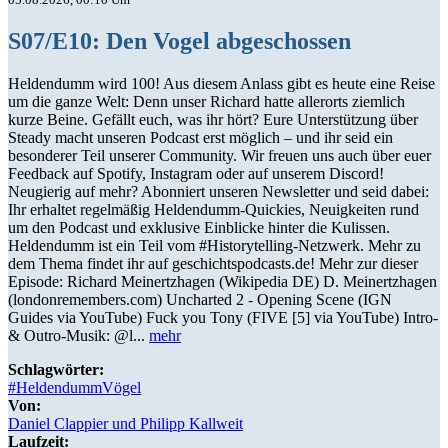
S07/E10: Den Vogel abgeschossen
Heldendumm wird 100! Aus diesem Anlass gibt es heute eine Reise
um die ganze Welt: Denn unser Richard hatte allerorts ziemlich
kurze Beine. Gefällt euch, was ihr hört? Eure Unterstützung über
Steady macht unseren Podcast erst möglich – und ihr seid ein
besonderer Teil unserer Community. Wir freuen uns auch über euer
Feedback auf Spotify, Instagram oder auf unserem Discord!
Neugierig auf mehr? Abonniert unseren Newsletter und seid dabei:
Ihr erhaltet regelmäßig Heldendumm-Quickies, Neuigkeiten rund
um den Podcast und exklusive Einblicke hinter die Kulissen.
Heldendumm ist ein Teil vom #Historytelling-Netzwerk. Mehr zu
dem Thema findet ihr auf geschichtspodcasts.de! Mehr zur dieser
Episode: Richard Meinertzhagen (Wikipedia DE) D. Meinertzhagen
(londonremembers.com) Uncharted 2 - Opening Scene (IGN
Guides via YouTube) Fuck you Tony (FIVE [5] via YouTube) Intro-
& Outro-Musik: @l...
mehr
Schlagwörter:
#HeldendummVögel
Von:
Daniel Clappier und Philipp Kallweit
Laufzeit: