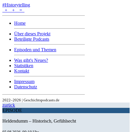
#Historytelling
+
+
=
Home
Über dieses Projekt
Beteiligte Podcasts
Episoden und Themen
Was gibt's Neues?
Statistiken
Kontakt
Impressum
Datenschutz
2022–2026 | Geschichtspodcasts.de
zurück
EPISODE
Heldendumm – Historisch, Gefühlsecht
05.08.2026, 00:10 Uhr