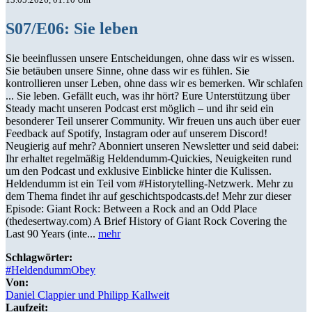
S07/E06: Sie leben
Sie beeinflussen unsere Entscheidungen, ohne dass wir es wissen.
Sie betäuben unsere Sinne, ohne dass wir es fühlen. Sie
kontrollieren unser Leben, ohne dass wir es bemerken. Wir schlafen
... Sie leben. Gefällt euch, was ihr hört? Eure Unterstützung über
Steady macht unseren Podcast erst möglich – und ihr seid ein
besonderer Teil unserer Community. Wir freuen uns auch über euer
Feedback auf Spotify, Instagram oder auf unserem Discord!
Neugierig auf mehr? Abonniert unseren Newsletter und seid dabei:
Ihr erhaltet regelmäßig Heldendumm-Quickies, Neuigkeiten rund
um den Podcast und exklusive Einblicke hinter die Kulissen.
Heldendumm ist ein Teil vom #Historytelling-Netzwerk. Mehr zu
dem Thema findet ihr auf geschichtspodcasts.de! Mehr zur dieser
Episode: Giant Rock: Between a Rock and an Odd Place
(thedesertway.com) A Brief History of Giant Rock Covering the
Last 90 Years (inte...
mehr
Schlagwörter:
#HeldendummObey
Von:
Daniel Clappier und Philipp Kallweit
Laufzeit: