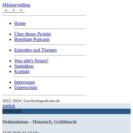
#Historytelling
+
+
=
Home
Über dieses Projekt
Beteiligte Podcasts
Episoden und Themen
Was gibt's Neues?
Statistiken
Kontakt
Impressum
Datenschutz
2022–2026 | Geschichtspodcasts.de
zurück
EPISODE
Heldendumm – Historisch, Gefühlsecht
13.05.2026, 01:10 Uhr