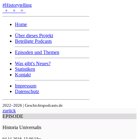
#Historytelling
+
+
=
Home
Über dieses Projekt
Beteiligte Podcasts
Episoden und Themen
Was gibt's Neues?
Statistiken
Kontakt
Impressum
Datenschutz
2022–2026 | Geschichtspodcasts.de
zurück
EPISODE
Historia Universalis
04.11.2018, 15:00 Uhr