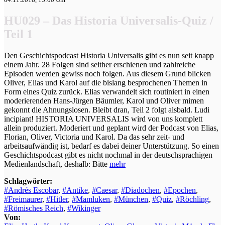
HU029 – Das Historia Universalis-Quiz /
Teil 1
Den Geschichtspodcast Historia Universalis gibt es nun seit knapp
einem Jahr. 28 Folgen sind seither erschienen und zahlreiche
Episoden werden gewiss noch folgen. Aus diesem Grund blicken
Oliver, Elias und Karol auf die bislang besprochenen Themen in
Form eines Quiz zurück. Elias verwandelt sich routiniert in einen
moderierenden Hans-Jürgen Bäumler, Karol und Oliver mimen
gekonnt die Ahnungslosen. Bleibt dran, Teil 2 folgt alsbald. Ludi
incipiant! HISTORIA UNIVERSALIS wird von uns komplett
allein produziert. Moderiert und geplant wird der Podcast von Elias,
Florian, Oliver, Victoria und Karol. Da das sehr zeit- und
arbeitsaufwändig ist, bedarf es dabei deiner Unterstützung. So einen
Geschichtspodcast gibt es nicht nochmal in der deutschsprachigen
Medienlandschaft, deshalb: Bitte
mehr
Schlagwörter:
#Andrés Escobar
,
#Antike
,
#Caesar
,
#Diadochen
,
#Epochen
,
#Freimaurer
,
#Hitler
,
#Mamluken
,
#München
,
#Quiz
,
#Röchling
,
#Römisches Reich
,
#Wikinger
Von: