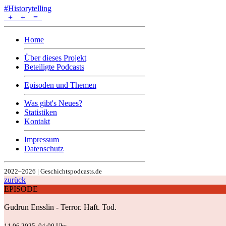
#Historytelling
+
+
=
Home
Über dieses Projekt
Beteiligte Podcasts
Episoden und Themen
Was gibt's Neues?
Statistiken
Kontakt
Impressum
Datenschutz
2022–2026 | Geschichtspodcasts.de
zurück
EPISODE
Gudrun Ensslin - Terror. Haft. Tod.
11.06.2025, 04:00 Uhr