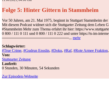
Folge 5: Hinter Gittern in Stammheim
Vor 50 Jahren, am 21. Mai 1975, beginnt in Stuttgart Stammheim der
Mit diesem Podcast widmet sich die Stuttgarter Zeitung dem Leben G
#Stammheim Mehr zum Thema erfahrt ihr hier: https://www.stuttgarter-
0 800 / 111 0 111 und 0 800 / 111 0 222 und unter https://ts-im-intern
─────────────────────────...
mehr
Schlagwörter:
#True Crime
,
#Gudrun Ensslin
,
#Doku
,
#Raf
,
#Rote Armee Fraktion
Von:
Stuttgarter Zeitung
Laufzeit:
0 Stunden, 30 Minuten, 54 Sekunden
Zur Episoden-Webseite