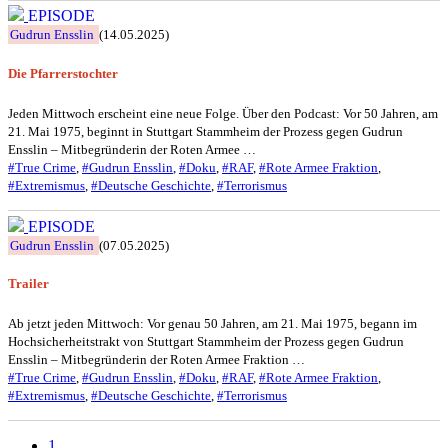
EPISODE
Gudrun Ensslin
(14.05.2025)
Die Pfarrerstochter
Jeden Mittwoch erscheint eine neue Folge. Über den Podcast: Vor 50 Jahren, am
21. Mai 1975, beginnt in Stuttgart Stammheim der Prozess gegen Gudrun
Ensslin – Mitbegründerin der Roten Armee …
#True Crime
,
#Gudrun Ensslin
,
#Doku
,
#RAF
,
#Rote Armee Fraktion
,
#Extremismus
,
#Deutsche Geschichte
,
#Terrorismus
EPISODE
Gudrun Ensslin
(07.05.2025)
Trailer
Ab jetzt jeden Mittwoch: Vor genau 50 Jahren, am 21. Mai 1975, begann im
Hochsicherheitstrakt von Stuttgart Stammheim der Prozess gegen Gudrun
Ensslin – Mitbegründerin der Roten Armee Fraktion …
#True Crime
,
#Gudrun Ensslin
,
#Doku
,
#RAF
,
#Rote Armee Fraktion
,
#Extremismus
,
#Deutsche Geschichte
,
#Terrorismus
1