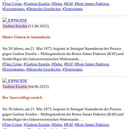
#True Crime
,
#Gudrun Ensslin
,
#Doku
,
#RAF
,
#Rote Armee Fraktion
,
#Extremismus
,
#Deutsche Geschichte
,
#Terrorismus
EPISODE
Gudrun Ensslin
(11.06.2025)
Hinter Gittern in Stammheim
Vor 50 Jahren, am 21. Mai 1975, beginnt in Stuttgart Stammheim der Prozess
gegen Gudrun Ensslin – Mitbegründerin der Roten Armee Fraktion (RAF) und
Symbolfigur des linksterroristischen Widerstands. …
#True Crime
,
#Gudrun Ensslin
,
#Doku
,
#RAF
,
#Rote Armee Fraktion
,
#Extremismus
,
#Deutsche Geschichte
,
#Terrorismus
EPISODE
Gudrun Ensslin
(04.06.2025)
Der Staat schlägt zurück
Vor 50 Jahren, am 21. Mai 1975, beginnt in Stuttgart Stammheim der Prozess
gegen Gudrun Ensslin – Mitbegründerin der Roten Armee Fraktion (RAF) und
Symbolfigur des linksterroristischen Widerstands. …
#True Crime
,
#Gudrun Ensslin
,
#Doku
,
#RAF
,
#Rote Armee Fraktion
,