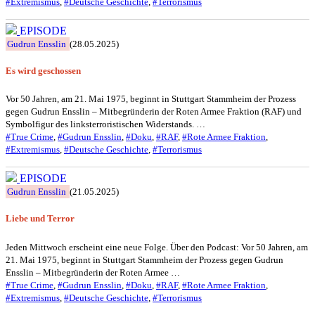
#Extremismus
,
#Deutsche Geschichte
,
#Terrorismus
EPISODE
Gudrun Ensslin
(28.05.2025)
Es wird geschossen
Vor 50 Jahren, am 21. Mai 1975, beginnt in Stuttgart Stammheim der Prozess
gegen Gudrun Ensslin – Mitbegründerin der Roten Armee Fraktion (RAF) und
Symbolfigur des linksterroristischen Widerstands. …
#True Crime
,
#Gudrun Ensslin
,
#Doku
,
#RAF
,
#Rote Armee Fraktion
,
#Extremismus
,
#Deutsche Geschichte
,
#Terrorismus
EPISODE
Gudrun Ensslin
(21.05.2025)
Liebe und Terror
Jeden Mittwoch erscheint eine neue Folge. Über den Podcast: Vor 50 Jahren, am
21. Mai 1975, beginnt in Stuttgart Stammheim der Prozess gegen Gudrun
Ensslin – Mitbegründerin der Roten Armee …
#True Crime
,
#Gudrun Ensslin
,
#Doku
,
#RAF
,
#Rote Armee Fraktion
,
#Extremismus
,
#Deutsche Geschichte
,
#Terrorismus