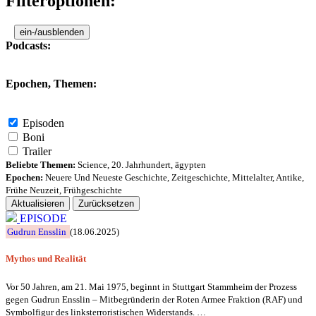
Filteroptionen:
ein-/ausblenden
Podcasts:
Epochen, Themen:
Episoden
Boni
Trailer
Beliebte Themen:
Science
,
20. Jahrhundert
,
ägypten
Epochen:
Neuere Und Neueste Geschichte
,
Zeitgeschichte
,
Mittelalter
,
Antike
,
Frühe Neuzeit
,
Frühgeschichte
Aktualisieren
Zurücksetzen
EPISODE
Gudrun Ensslin
(18.06.2025)
Mythos und Realität
Vor 50 Jahren, am 21. Mai 1975, beginnt in Stuttgart Stammheim der Prozess
gegen Gudrun Ensslin – Mitbegründerin der Roten Armee Fraktion (RAF) und
Symbolfigur des linksterroristischen Widerstands. …