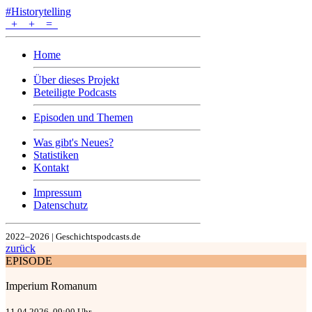
#Historytelling
+
+
=
Home
Über dieses Projekt
Beteiligte Podcasts
Episoden und Themen
Was gibt's Neues?
Statistiken
Kontakt
Impressum
Datenschutz
2022–2026 | Geschichtspodcasts.de
zurück
EPISODE
Imperium Romanum
11.04.2026, 09:00 Uhr