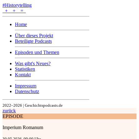
#Historytelling
+
+
=
Home
Über dieses Projekt
Beteiligte Podcasts
Episoden und Themen
Was gibt's Neues?
Statistiken
Kontakt
Impressum
Datenschutz
2022–2026 | Geschichtspodcasts.de
zurück
EPISODE
Imperium Romanum
30.05.2026, 09:00 Uhr