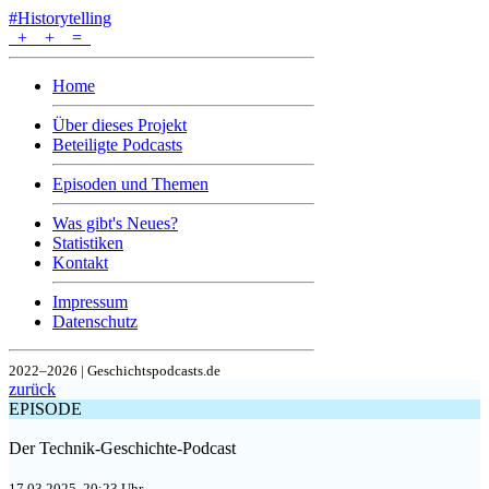
#Historytelling
+
+
=
Home
Über dieses Projekt
Beteiligte Podcasts
Episoden und Themen
Was gibt's Neues?
Statistiken
Kontakt
Impressum
Datenschutz
2022–2026 | Geschichtspodcasts.de
zurück
EPISODE
Der Technik-Geschichte-Podcast
17.03.2025, 20:23 Uhr