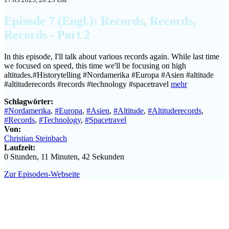
Episode 7 (Engl.): Records, Records,
Records - Part 2
In this episode, I'll talk about various records again. While last time
we focused on speed, this time we'll be focusing on high
altitudes.#Historytelling #Nordamerika #Europa #Asien #altitude
#altituderecords #records #technology #spacetravel
mehr
Schlagwörter:
#Nordamerika
,
#Europa
,
#Asien
,
#Altitude
,
#Altituderecords
,
#Records
,
#Technology
,
#Spacetravel
Von:
Christian Steinbach
Laufzeit:
0 Stunden, 11 Minuten, 42 Sekunden
Zur Episoden-Webseite