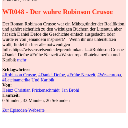
WR048 - Der wahre Robinson Crusoe
Der Roman Robinson Crusoe war ein Mitbegründer der Realfiktion,
und gehört sicherlich zu den wichtigen Büchern der Literatur, aber
hat sich Daniel Defoe die Geschichte einfach ausgedacht, oder
wurde er von jemandem inspiriert?---Wenn ihr uns unterstützen
wollt, findet ihr hier alle notwendigen
Infos:https://wissensreisende.de/premiumkanal---#Robinson Crusoe
#Daniel Defoe #Frühe Neuzeit #Westeuropa #Lateinamerika und
Karibik
mehr
Schlagwörter:
#Robinson Crusoe
,
#Daniel Defoe
,
#Frühe Neuzeit
,
#Westeuropa
,
#Lateinamerika Und Karibik
Von:
Heinz Christian Frickenschmidt, Jan Bröhl
Laufzeit:
0 Stunden, 33 Minuten, 26 Sekunden
Zur Episoden-Webseite