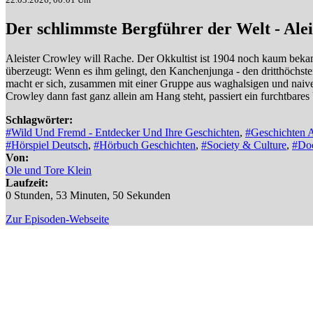
Der schlimmste Bergführer der Welt - Ale
Aleister Crowley will Rache. Der Okkultist ist 1904 noch kaum bekan
überzeugt: Wenn es ihm gelingt, den Kanchenjunga - den dritthöchsten
macht er sich, zusammen mit einer Gruppe aus waghalsigen und naiven 
Crowley dann fast ganz allein am Hang steht, passiert ein furch
Schlagwörter:
#Wild Und Fremd - Entdecker Und Ihre Geschichten
,
#Geschichten 
#Hörspiel Deutsch
,
#Hörbuch Geschichten
,
#Society & Culture
,
#Do
Von:
Ole und Tore Klein
Laufzeit:
0 Stunden, 53 Minuten, 50 Sekunden
Zur Episoden-Webseite