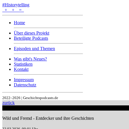
#Historytelling
+
+
=
Home
Über dieses Projekt
Beteiligte Podcasts
Episoden und Themen
Was gibt's Neues?
Statistiken
Kontakt
Impressum
Datenschutz
2022–2026 | Geschichtspodcasts.de
zurück
EPISODE
Wild und Fremd - Entdecker und ihre Geschichten
22.03.2026, 00:01 Uhr