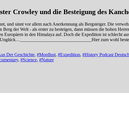
ister Crowley und die Besteigung des Kanc
nt, und sinnt vor allem nach Anerkennung als Bergsteiger. Die verwehr
 Berg der Welt - als erster zu besteigen, dann müssen die hohen Herre
Europäern in den Himalaya auf. Doch die Expedition ist schlecht ausge
tbares Unglück…_______________________________Hier zum wohl besten
Aus Der Geschichte
,
#Mordlust
,
#Expedition
,
#History Podcast Deutsc
cumentary
,
#Science
,
#Nature