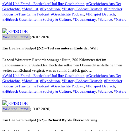
#Wild Und Fremd - Entdecker Und Ihre Geschichten
,
#Geschichten Aus Der
Geschichte
,
#Mordlust
,
#Expedition
,
#History Podcast Deutsch
,
#Entdecker
Podcast
,
#True Crime Podcast
,
#Geschichte Podcast
,
#Hörspiel Deutsch
,
#Hörbuch Geschichten
,
#Society & Culture
,
#Documentary
,
#Science
,
#Nature
EPISODE
Wild und Fremd
(26.07.2026)
Ein Loch am Südpol (2/2) - Tod am unteren Ende der Welt
Es wird Winter um Richards winziger Hütte, 200 Kilometer tief im
Landesinneren der Antarktis. Doch die seltsamen Ohnmachtsanfälle nehmen
weiter zu. Richard vergisst, was es zum Frühstück gab, …
#Wild Und Fremd - Entdecker Und Ihre Geschichten
,
#Geschichten Aus Der
Geschichte
,
#Mordlust
,
#Expedition
,
#History Podcast Deutsch
,
#Entdecker
Podcast
,
#True Crime Podcast
,
#Geschichte Podcast
,
#Hörspiel Deutsch
,
#Hörbuch Geschichten
,
#Society & Culture
,
#Documentary
,
#Science
,
#Nature
EPISODE
Wild und Fremd
(13.07.2026)
Ein Loch am Südpol (1/2) - Richard Byrds Überwinterung