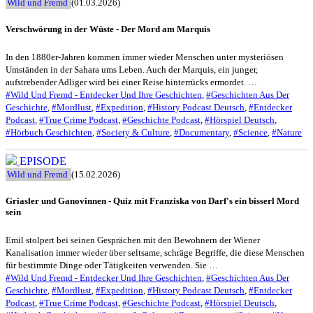
Wild und Fremd
(01.03.2026)
Verschwörung in der Wüste - Der Mord am Marquis
In den 1880er-Jahren kommen immer wieder Menschen unter mysteriösen
Umständen in der Sahara ums Leben. Auch der Marquis, ein junger,
aufstrebender Adliger wird bei einer Reise hinterrücks ermordet. …
#Wild Und Fremd - Entdecker Und Ihre Geschichten
,
#Geschichten Aus Der
Geschichte
,
#Mordlust
,
#Expedition
,
#History Podcast Deutsch
,
#Entdecker
Podcast
,
#True Crime Podcast
,
#Geschichte Podcast
,
#Hörspiel Deutsch
,
#Hörbuch Geschichten
,
#Society & Culture
,
#Documentary
,
#Science
,
#Nature
EPISODE
Wild und Fremd
(15.02.2026)
Griasler und Ganovinnen - Quiz mit Franziska von Darf's ein bisserl Mord
sein
Emil stolpert bei seinen Gesprächen mit den Bewohnern der Wiener
Kanalisation immer wieder über seltsame, schräge Begriffe, die diese Menschen
für bestimmte Dinge oder Tätigkeiten verwenden. Sie …
#Wild Und Fremd - Entdecker Und Ihre Geschichten
,
#Geschichten Aus Der
Geschichte
,
#Mordlust
,
#Expedition
,
#History Podcast Deutsch
,
#Entdecker
Podcast
,
#True Crime Podcast
,
#Geschichte Podcast
,
#Hörspiel Deutsch
,