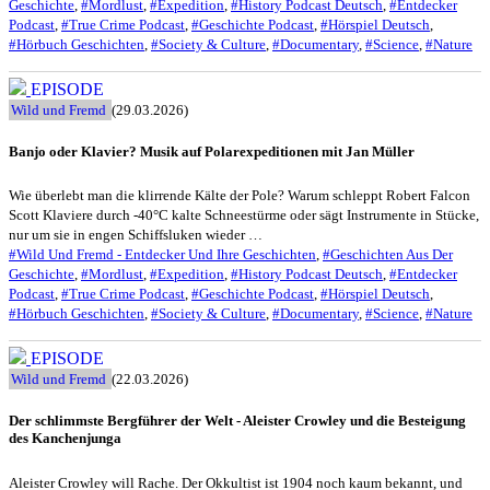
Geschichte
,
#Mordlust
,
#Expedition
,
#History Podcast Deutsch
,
#Entdecker
Podcast
,
#True Crime Podcast
,
#Geschichte Podcast
,
#Hörspiel Deutsch
,
#Hörbuch Geschichten
,
#Society & Culture
,
#Documentary
,
#Science
,
#Nature
EPISODE
Wild und Fremd
(29.03.2026)
Banjo oder Klavier? Musik auf Polarexpeditionen mit Jan Müller
Wie überlebt man die klirrende Kälte der Pole? Warum schleppt Robert Falcon
Scott Klaviere durch -40°C kalte Schneestürme oder sägt Instrumente in Stücke,
nur um sie in engen Schiffsluken wieder …
#Wild Und Fremd - Entdecker Und Ihre Geschichten
,
#Geschichten Aus Der
Geschichte
,
#Mordlust
,
#Expedition
,
#History Podcast Deutsch
,
#Entdecker
Podcast
,
#True Crime Podcast
,
#Geschichte Podcast
,
#Hörspiel Deutsch
,
#Hörbuch Geschichten
,
#Society & Culture
,
#Documentary
,
#Science
,
#Nature
EPISODE
Wild und Fremd
(22.03.2026)
Der schlimmste Bergführer der Welt - Aleister Crowley und die Besteigung
des Kanchenjunga
Aleister Crowley will Rache. Der Okkultist ist 1904 noch kaum bekannt, und