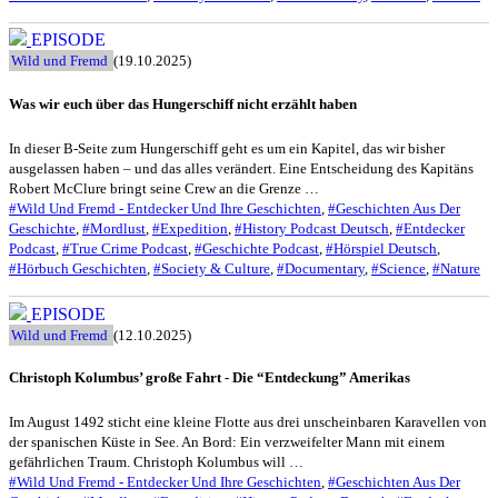
EPISODE
Wild und Fremd
(19.10.2025)
Was wir euch über das Hungerschiff nicht erzählt haben
In dieser B-Seite zum Hungerschiff geht es um ein Kapitel, das wir bisher
ausgelassen haben – und das alles verändert. Eine Entscheidung des Kapitäns
Robert McClure bringt seine Crew an die Grenze …
#Wild Und Fremd - Entdecker Und Ihre Geschichten
,
#Geschichten Aus Der
Geschichte
,
#Mordlust
,
#Expedition
,
#History Podcast Deutsch
,
#Entdecker
Podcast
,
#True Crime Podcast
,
#Geschichte Podcast
,
#Hörspiel Deutsch
,
#Hörbuch Geschichten
,
#Society & Culture
,
#Documentary
,
#Science
,
#Nature
EPISODE
Wild und Fremd
(12.10.2025)
Christoph Kolumbus’ große Fahrt - Die “Entdeckung” Amerikas
Im August 1492 sticht eine kleine Flotte aus drei unscheinbaren Karavellen von
der spanischen Küste in See. An Bord: Ein verzweifelter Mann mit einem
gefährlichen Traum. Christoph Kolumbus will …
#Wild Und Fremd - Entdecker Und Ihre Geschichten
,
#Geschichten Aus Der