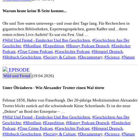
Warum heute keine B-Seite kommt...
Ole und Tore waren unterwegs - und zwar drei Tage lang. Für Recherchen in
gigantischen Bibliotheken, Expertengesprächen, guten Kaffee und... ihren
ersten echten Live-Auftritt! Es war ein Fest. Und …
#Wild Und Fremd - Entdecker Und Ihre Geschichten
,
#Geschichten Aus Der
Geschichte
,
#Mordlust
,
#Expedition
,
#History Podcast Deutsch
,
#Entdecker
Podcast
,
#True Crime Podcast
,
#Geschichte Podcast
,
#Hörspiel Deutsch
,
#Hörbuch Geschichten
,
#Society & Culture
,
#Documentary
,
#Science
,
#Nature
EPISODE
Wild und Fremd
(19.04.2026)
Unter Ölräubern - Wie Alexander Trotter einen Wal tötete
Februar 1856, Hafen von Fraserburgh. Der 20-jährige Medizinstudent Alexander
Trotter blickt zurück auf die schwindende Küste Schottlands. Er ist der neue
„Doktor“ an Bord der Enterprise – …
#Wild Und Fremd - Entdecker Und Ihre Geschichten
,
#Geschichten Aus Der
Geschichte
,
#Mordlust
,
#Expedition
,
#History Podcast Deutsch
,
#Entdecker
Podcast
,
#True Crime Podcast
,
#Geschichte Podcast
,
#Hörspiel Deutsch
,
#Hörbuch Geschichten
,
#Society & Culture
,
#Documentary
,
#Science
,
#Nature