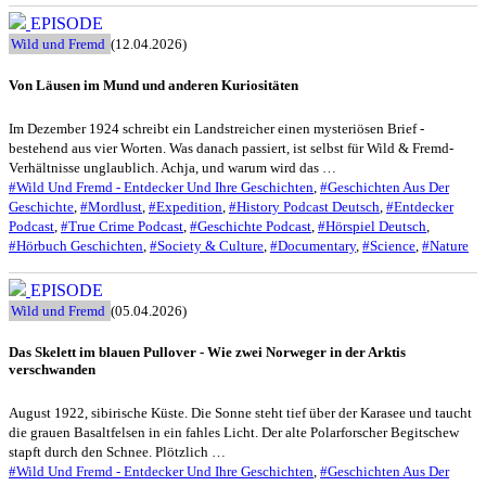
EPISODE
Wild und Fremd
(12.04.2026)
Von Läusen im Mund und anderen Kuriositäten
Im Dezember 1924 schreibt ein Landstreicher einen mysteriösen Brief -
bestehend aus vier Worten. Was danach passiert, ist selbst für Wild & Fremd-
Verhältnisse unglaublich. Achja, und warum wird das …
#Wild Und Fremd - Entdecker Und Ihre Geschichten
,
#Geschichten Aus Der
Geschichte
,
#Mordlust
,
#Expedition
,
#History Podcast Deutsch
,
#Entdecker
Podcast
,
#True Crime Podcast
,
#Geschichte Podcast
,
#Hörspiel Deutsch
,
#Hörbuch Geschichten
,
#Society & Culture
,
#Documentary
,
#Science
,
#Nature
EPISODE
Wild und Fremd
(05.04.2026)
Das Skelett im blauen Pullover - Wie zwei Norweger in der Arktis
verschwanden
August 1922, sibirische Küste. Die Sonne steht tief über der Karasee und taucht
die grauen Basaltfelsen in ein fahles Licht. Der alte Polarforscher Begitschew
stapft durch den Schnee. Plötzlich …
#Wild Und Fremd - Entdecker Und Ihre Geschichten
,
#Geschichten Aus Der