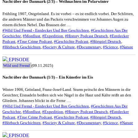
Nacht über der Danmark (2/3) – Weihnachten im Polarwinter
Frühling 1907, Ostgrönland. Es ist vorbei – es ist endlich vorbei. Der Schlitten,
die anderen Männer und das Packeis verschwimmen vor Johannes Augen zu
einem dichten Nebel. Das Brausen der …
#Wild Und Fremd - Entdecker Und Ihre Geschichten
,
#Geschichten Aus Der
Geschichte
,
#Mordlust
,
#Expedition
,
#History Podcast Deutsch
,
#Entdecker
Podcast
,
#True Crime Podcast
,
#Geschichte Podcast
,
#Hörspiel Deutsch
,
#Hörbuch Geschichten
,
#Society & Culture
,
#Documentary
,
#Science
,
#Nature
EPISODE
Wild und Fremd
(09.11.2025)
Nacht über der Danmark (1/3) – Ein Künstler im Eis
Winter 1906, Grönland, Franz-Josef-Land. Sturm peitscht den Männern in die
Gesichter, Eisnadeln beißen sich wie Nägel in die Haut und Kälte reißt an den
Gliedern. Johannes blickt in die Ferne …
#Wild Und Fremd - Entdecker Und Ihre Geschichten
,
#Geschichten Aus Der
Geschichte
,
#Mordlust
,
#Expedition
,
#History Podcast Deutsch
,
#Entdecker
Podcast
,
#True Crime Podcast
,
#Geschichte Podcast
,
#Hörspiel Deutsch
,
#Hörbuch Geschichten
,
#Society & Culture
,
#Documentary
,
#Science
,
#Nature
EPISODE