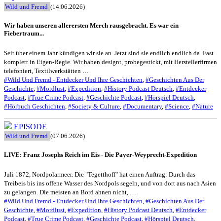
Wild und Fremd
(14.06.2026)
Wir haben unseren allerersten Merch rausgebracht. Es war ein
Fiebertraum...
Seit über einem Jahr kündigen wir sie an. Jetzt sind sie endlich endlich da. Fast
komplett in Eigen-Regie. Wir haben designt, probegestickt, mit Herstellerfirmen
telefoniert, Textilwerkstätten …
#Wild Und Fremd - Entdecker Und Ihre Geschichten
,
#Geschichten Aus Der
Geschichte
,
#Mordlust
,
#Expedition
,
#History Podcast Deutsch
,
#Entdecker
Podcast
,
#True Crime Podcast
,
#Geschichte Podcast
,
#Hörspiel Deutsch
,
#Hörbuch Geschichten
,
#Society & Culture
,
#Documentary
,
#Science
,
#Nature
EPISODE
Wild und Fremd
(07.06.2026)
LIVE: Franz Josephs Reich im Eis - Die Payer-Weyprecht-Expedition
Juli 1872, Nordpolarmeer. Die "Tegetthoff" hat einen Auftrag: Durch das
Treibeis bis ins offene Wasser des Nordpols segeln, und von dort aus nach Asien
zu gelangen. Die meisten an Bord ahnen nicht, …
#Wild Und Fremd - Entdecker Und Ihre Geschichten
,
#Geschichten Aus Der
Geschichte
,
#Mordlust
,
#Expedition
,
#History Podcast Deutsch
,
#Entdecker
Podcast
,
#True Crime Podcast
,
#Geschichte Podcast
,
#Hörspiel Deutsch
,