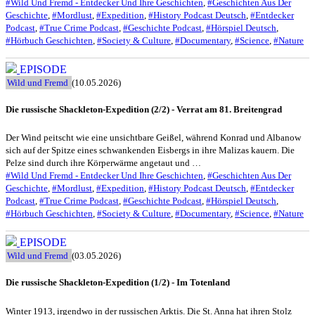
#Wild Und Fremd - Entdecker Und Ihre Geschichten
,
#Geschichten Aus Der
Geschichte
,
#Mordlust
,
#Expedition
,
#History Podcast Deutsch
,
#Entdecker
Podcast
,
#True Crime Podcast
,
#Geschichte Podcast
,
#Hörspiel Deutsch
,
#Hörbuch Geschichten
,
#Society & Culture
,
#Documentary
,
#Science
,
#Nature
EPISODE
Wild und Fremd
(10.05.2026)
Die russische Shackleton-Expedition (2/2) - Verrat am 81. Breitengrad
Der Wind peitscht wie eine unsichtbare Geißel, während Konrad und Albanow
sich auf der Spitze eines schwankenden Eisbergs in ihre Malizas kauern. Die
Pelze sind durch ihre Körperwärme angetaut und …
#Wild Und Fremd - Entdecker Und Ihre Geschichten
,
#Geschichten Aus Der
Geschichte
,
#Mordlust
,
#Expedition
,
#History Podcast Deutsch
,
#Entdecker
Podcast
,
#True Crime Podcast
,
#Geschichte Podcast
,
#Hörspiel Deutsch
,
#Hörbuch Geschichten
,
#Society & Culture
,
#Documentary
,
#Science
,
#Nature
EPISODE
Wild und Fremd
(03.05.2026)
Die russische Shackleton-Expedition (1/2) - Im Totenland
Winter 1913, irgendwo in der russischen Arktis. Die St. Anna hat ihren Stolz