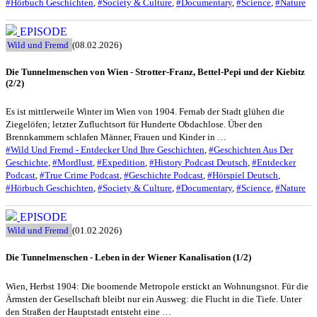
#Hörbuch Geschichten
,
#Society & Culture
,
#Documentary
,
#Science
,
#Nature
EPISODE
Wild und Fremd
(08.02.2026)
Die Tunnelmenschen von Wien - Strotter-Franz, Bettel-Pepi und der Kiebitz
(2/2)
Es ist mittlerweile Winter im Wien von 1904. Fernab der Stadt glühen die
Ziegelöfen; letzter Zufluchtsort für Hunderte Obdachlose. Über den
Brennkammern schlafen Männer, Frauen und Kinder in …
#Wild Und Fremd - Entdecker Und Ihre Geschichten
,
#Geschichten Aus Der
Geschichte
,
#Mordlust
,
#Expedition
,
#History Podcast Deutsch
,
#Entdecker
Podcast
,
#True Crime Podcast
,
#Geschichte Podcast
,
#Hörspiel Deutsch
,
#Hörbuch Geschichten
,
#Society & Culture
,
#Documentary
,
#Science
,
#Nature
EPISODE
Wild und Fremd
(01.02.2026)
Die Tunnelmenschen - Leben in der Wiener Kanalisation (1/2)
Wien, Herbst 1904: Die boomende Metropole erstickt an Wohnungsnot. Für die
Ärmsten der Gesellschaft bleibt nur ein Ausweg: die Flucht in die Tiefe. Unter
den Straßen der Hauptstadt entsteht eine …