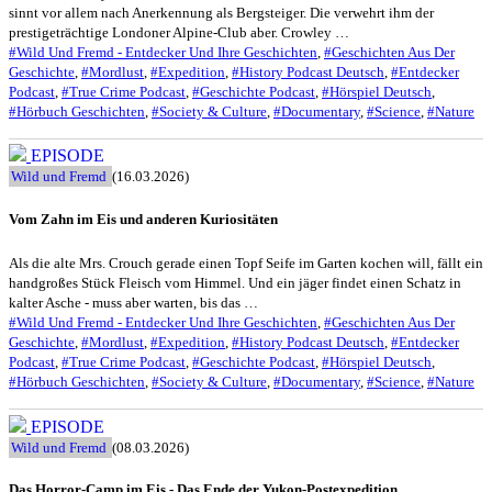
sinnt vor allem nach Anerkennung als Bergsteiger. Die verwehrt ihm der
prestigeträchtige Londoner Alpine-Club aber. Crowley …
#Wild Und Fremd - Entdecker Und Ihre Geschichten
,
#Geschichten Aus Der
Geschichte
,
#Mordlust
,
#Expedition
,
#History Podcast Deutsch
,
#Entdecker
Podcast
,
#True Crime Podcast
,
#Geschichte Podcast
,
#Hörspiel Deutsch
,
#Hörbuch Geschichten
,
#Society & Culture
,
#Documentary
,
#Science
,
#Nature
EPISODE
Wild und Fremd
(16.03.2026)
Vom Zahn im Eis und anderen Kuriositäten
Als die alte Mrs. Crouch gerade einen Topf Seife im Garten kochen will, fällt ein
handgroßes Stück Fleisch vom Himmel. Und ein jäger findet einen Schatz in
kalter Asche - muss aber warten, bis das …
#Wild Und Fremd - Entdecker Und Ihre Geschichten
,
#Geschichten Aus Der
Geschichte
,
#Mordlust
,
#Expedition
,
#History Podcast Deutsch
,
#Entdecker
Podcast
,
#True Crime Podcast
,
#Geschichte Podcast
,
#Hörspiel Deutsch
,
#Hörbuch Geschichten
,
#Society & Culture
,
#Documentary
,
#Science
,
#Nature
EPISODE
Wild und Fremd
(08.03.2026)
Das Horror-Camp im Eis - Das Ende der Yukon-Postexpedition