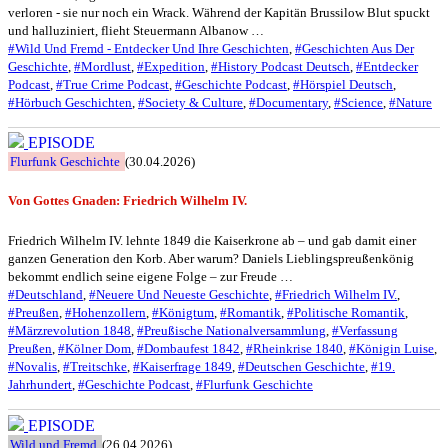
verloren - sie nur noch ein Wrack. Während der Kapitän Brussilow Blut spuckt
und halluziniert, flieht Steuermann Albanow …
#Wild Und Fremd - Entdecker Und Ihre Geschichten
,
#Geschichten Aus Der
Geschichte
,
#Mordlust
,
#Expedition
,
#History Podcast Deutsch
,
#Entdecker
Podcast
,
#True Crime Podcast
,
#Geschichte Podcast
,
#Hörspiel Deutsch
,
#Hörbuch Geschichten
,
#Society & Culture
,
#Documentary
,
#Science
,
#Nature
EPISODE
Flurfunk Geschichte
(30.04.2026)
Von Gottes Gnaden: Friedrich Wilhelm IV.
Friedrich Wilhelm IV. lehnte 1849 die Kaiserkrone ab – und gab damit einer
ganzen Generation den Korb. Aber warum? Daniels Lieblingspreußenkönig
bekommt endlich seine eigene Folge – zur Freude …
#Deutschland
,
#Neuere Und Neueste Geschichte
,
#Friedrich Wilhelm IV.
,
#Preußen
,
#Hohenzollern
,
#Königtum
,
#Romantik
,
#Politische Romantik
,
#Märzrevolution 1848
,
#Preußische Nationalversammlung
,
#Verfassung
Preußen
,
#Kölner Dom
,
#Dombaufest 1842
,
#Rheinkrise 1840
,
#Königin Luise
,
#Novalis
,
#Treitschke
,
#Kaiserfrage 1849
,
#Deutschen Geschichte
,
#19.
Jahrhundert
,
#Geschichte Podcast
,
#Flurfunk Geschichte
EPISODE
Wild und Fremd
(26.04.2026)