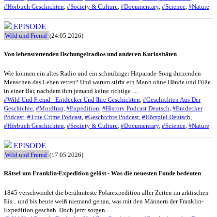
#Hörbuch Geschichten
,
#Society & Culture
,
#Documentary
,
#Science
,
#Nature
EPISODE
Wild und Fremd
(24.05.2026)
Von lebensrettenden Dschungelradios und anderen Kuriositäten
Wie können ein altes Radio und ein schnulziger Hitparade-Song dutzenden
Menschen das Leben retten? Und warum stirbt ein Mann ohne Hände und Füße
in einer Bar, nachdem ihm jemand keine richtige …
#Wild Und Fremd - Entdecker Und Ihre Geschichten
,
#Geschichten Aus Der
Geschichte
,
#Mordlust
,
#Expedition
,
#History Podcast Deutsch
,
#Entdecker
Podcast
,
#True Crime Podcast
,
#Geschichte Podcast
,
#Hörspiel Deutsch
,
#Hörbuch Geschichten
,
#Society & Culture
,
#Documentary
,
#Science
,
#Nature
EPISODE
Wild und Fremd
(17.05.2026)
Rätsel um Franklin-Expedition gelöst - Was die neuesten Funde bedeuten
1845 verschwindet die berühmteste Polarexpedition aller Zeiten im arktischen
Eis... und bis heute weiß niemand genau, was mit den Männern der Franklin-
Expedition geschah. Doch jetzt sorgen …