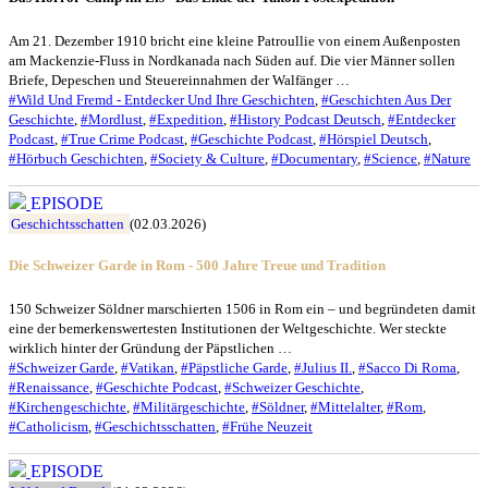
Am 21. Dezember 1910 bricht eine kleine Patroullie von einem Außenposten
am Mackenzie-Fluss in Nordkanada nach Süden auf. Die vier Männer sollen
Briefe, Depeschen und Steuereinnahmen der Walfänger …
#Wild Und Fremd - Entdecker Und Ihre Geschichten
,
#Geschichten Aus Der
Geschichte
,
#Mordlust
,
#Expedition
,
#History Podcast Deutsch
,
#Entdecker
Podcast
,
#True Crime Podcast
,
#Geschichte Podcast
,
#Hörspiel Deutsch
,
#Hörbuch Geschichten
,
#Society & Culture
,
#Documentary
,
#Science
,
#Nature
EPISODE
Geschichtsschatten
(02.03.2026)
Die Schweizer Garde in Rom - 500 Jahre Treue und Tradition
150 Schweizer Söldner marschierten 1506 in Rom ein – und begründeten damit
eine der bemerkenswertesten Institutionen der Weltgeschichte. Wer steckte
wirklich hinter der Gründung der Päpstlichen …
#Schweizer Garde
,
#Vatikan
,
#Päpstliche Garde
,
#Julius II.
,
#Sacco Di Roma
,
#Renaissance
,
#Geschichte Podcast
,
#Schweizer Geschichte
,
#Kirchengeschichte
,
#Militärgeschichte
,
#Söldner
,
#Mittelalter
,
#Rom
,
#Catholicism
,
#Geschichtsschatten
,
#Frühe Neuzeit
EPISODE