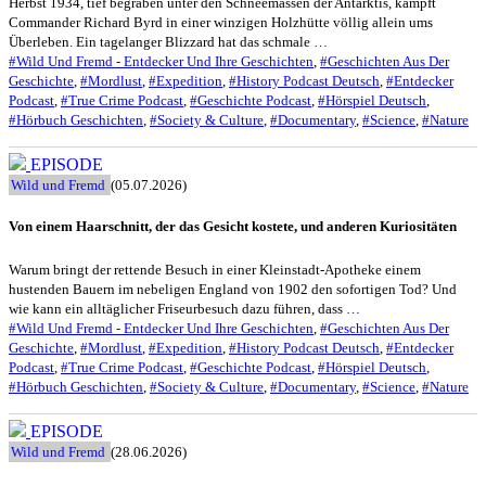
Herbst 1934, tief begraben unter den Schneemassen der Antarktis, kämpft
Commander Richard Byrd in einer winzigen Holzhütte völlig allein ums
Überleben. Ein tagelanger Blizzard hat das schmale …
#Wild Und Fremd - Entdecker Und Ihre Geschichten
,
#Geschichten Aus Der
Geschichte
,
#Mordlust
,
#Expedition
,
#History Podcast Deutsch
,
#Entdecker
Podcast
,
#True Crime Podcast
,
#Geschichte Podcast
,
#Hörspiel Deutsch
,
#Hörbuch Geschichten
,
#Society & Culture
,
#Documentary
,
#Science
,
#Nature
EPISODE
Wild und Fremd
(05.07.2026)
Von einem Haarschnitt, der das Gesicht kostete, und anderen Kuriositäten
Warum bringt der rettende Besuch in einer Kleinstadt-Apotheke einem
hustenden Bauern im nebeligen England von 1902 den sofortigen Tod? Und
wie kann ein alltäglicher Friseurbesuch dazu führen, dass …
#Wild Und Fremd - Entdecker Und Ihre Geschichten
,
#Geschichten Aus Der
Geschichte
,
#Mordlust
,
#Expedition
,
#History Podcast Deutsch
,
#Entdecker
Podcast
,
#True Crime Podcast
,
#Geschichte Podcast
,
#Hörspiel Deutsch
,
#Hörbuch Geschichten
,
#Society & Culture
,
#Documentary
,
#Science
,
#Nature
EPISODE
Wild und Fremd
(28.06.2026)