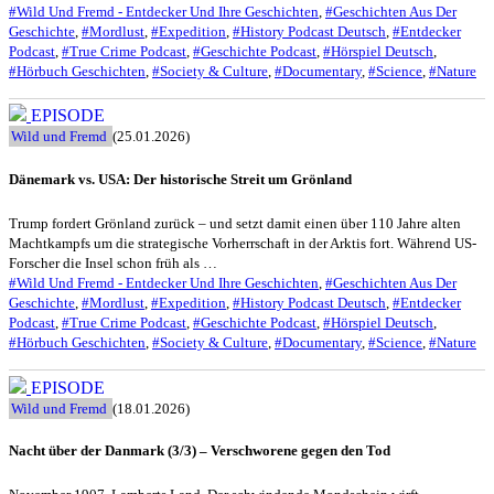
#Wild Und Fremd - Entdecker Und Ihre Geschichten
,
#Geschichten Aus Der
Geschichte
,
#Mordlust
,
#Expedition
,
#History Podcast Deutsch
,
#Entdecker
Podcast
,
#True Crime Podcast
,
#Geschichte Podcast
,
#Hörspiel Deutsch
,
#Hörbuch Geschichten
,
#Society & Culture
,
#Documentary
,
#Science
,
#Nature
EPISODE
Wild und Fremd
(25.01.2026)
Dänemark vs. USA: Der historische Streit um Grönland
Trump fordert Grönland zurück – und setzt damit einen über 110 Jahre alten
Machtkampfs um die strategische Vorherrschaft in der Arktis fort. Während US-
Forscher die Insel schon früh als …
#Wild Und Fremd - Entdecker Und Ihre Geschichten
,
#Geschichten Aus Der
Geschichte
,
#Mordlust
,
#Expedition
,
#History Podcast Deutsch
,
#Entdecker
Podcast
,
#True Crime Podcast
,
#Geschichte Podcast
,
#Hörspiel Deutsch
,
#Hörbuch Geschichten
,
#Society & Culture
,
#Documentary
,
#Science
,
#Nature
EPISODE
Wild und Fremd
(18.01.2026)
Nacht über der Danmark (3/3) – Verschworene gegen den Tod