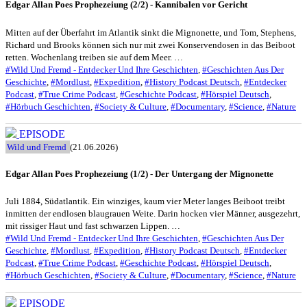
Edgar Allan Poes Prophezeiung (2/2) - Kannibalen vor Gericht
Mitten auf der Überfahrt im Atlantik sinkt die Mignonette, und Tom, Stephens,
Richard und Brooks können sich nur mit zwei Konservendosen in das Beiboot
retten. Wochenlang treiben sie auf dem Meer. …
#Wild Und Fremd - Entdecker Und Ihre Geschichten
,
#Geschichten Aus Der
Geschichte
,
#Mordlust
,
#Expedition
,
#History Podcast Deutsch
,
#Entdecker
Podcast
,
#True Crime Podcast
,
#Geschichte Podcast
,
#Hörspiel Deutsch
,
#Hörbuch Geschichten
,
#Society & Culture
,
#Documentary
,
#Science
,
#Nature
EPISODE
Wild und Fremd
(21.06.2026)
Edgar Allan Poes Prophezeiung (1/2) - Der Untergang der Mignonette
Juli 1884, Südatlantik. Ein winziges, kaum vier Meter langes Beiboot treibt
inmitten der endlosen blaugrauen Weite. Darin hocken vier Männer, ausgezehrt,
mit rissiger Haut und fast schwarzen Lippen. …
#Wild Und Fremd - Entdecker Und Ihre Geschichten
,
#Geschichten Aus Der
Geschichte
,
#Mordlust
,
#Expedition
,
#History Podcast Deutsch
,
#Entdecker
Podcast
,
#True Crime Podcast
,
#Geschichte Podcast
,
#Hörspiel Deutsch
,
#Hörbuch Geschichten
,
#Society & Culture
,
#Documentary
,
#Science
,
#Nature
EPISODE