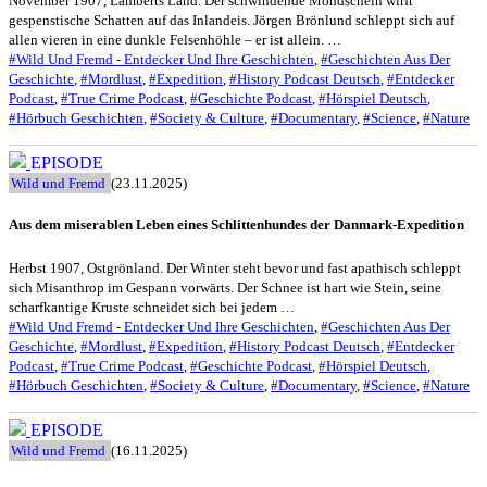
November 1907, Lamberts Land. Der schwindende Mondschein wirft
gespenstische Schatten auf das Inlandeis. Jörgen Brönlund schleppt sich auf
allen vieren in eine dunkle Felsenhöhle – er ist allein. …
#Wild Und Fremd - Entdecker Und Ihre Geschichten
,
#Geschichten Aus Der
Geschichte
,
#Mordlust
,
#Expedition
,
#History Podcast Deutsch
,
#Entdecker
Podcast
,
#True Crime Podcast
,
#Geschichte Podcast
,
#Hörspiel Deutsch
,
#Hörbuch Geschichten
,
#Society & Culture
,
#Documentary
,
#Science
,
#Nature
EPISODE
Wild und Fremd
(23.11.2025)
Aus dem miserablen Leben eines Schlittenhundes der Danmark-Expedition
Herbst 1907, Ostgrönland. Der Winter steht bevor und fast apathisch schleppt
sich Misanthrop im Gespann vorwärts. Der Schnee ist hart wie Stein, seine
scharfkantige Kruste schneidet sich bei jedem …
#Wild Und Fremd - Entdecker Und Ihre Geschichten
,
#Geschichten Aus Der
Geschichte
,
#Mordlust
,
#Expedition
,
#History Podcast Deutsch
,
#Entdecker
Podcast
,
#True Crime Podcast
,
#Geschichte Podcast
,
#Hörspiel Deutsch
,
#Hörbuch Geschichten
,
#Society & Culture
,
#Documentary
,
#Science
,
#Nature
EPISODE
Wild und Fremd
(16.11.2025)