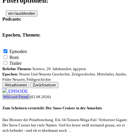
Filteroptionen:
ein-/ausblenden
Podcasts:
Epochen, Themen:
Episoden
Boni
Trailer
Beliebte Themen:
Science
,
20. Jahrhundert
,
ägypten
Epochen:
Neuere Und Neueste Geschichte
,
Zeitgeschichte
,
Mittelalter
,
Antike
,
Frühe Neuzeit
,
Frühgeschichte
Aktualisieren
Zurücksetzen
EPISODE
Wild und Fremd
(02.08.2026)
Zum Scheitern verurteilt: Der Snow Cruiser in der Antarktis
Das Monster der Polarforschung. Ein 34-Tonnen-Mega-Fail. Verlorener Gigant.
Der Snow Cruiser hat viele Namen. Und bis heute weiß niemand genau, wo er
sich befindet - und ob er überhaupt noch …