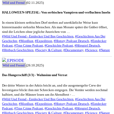
Wild und Fremd
(02.11.2025)
HALLOWEEN-SPEZIAL: Von serbischen Vampiren und verfluchten Inseln
In einem kleinen serbischen Dorf sterben auf unerklärliche Weise kurz
hintereinander siebzehn Menschen. Als man Monate später die Gräber öffnet,
sind die Leichen ohne jegliche Anzeichen von …
#Wild Und Fremd - Entdecker Und Ihre Geschichten
,
#Geschichten Aus Der
Geschichte
,
#Mordlust
,
#Expedition
,
#History Podcast Deutsch
,
#Entdecker
Podcast
,
#True Crime Podcast
,
#Geschichte Podcast
,
#Hörspiel Deutsch
,
#Hörbuch Geschichten
,
#Society & Culture
,
#Documentary
,
#Science
,
#Nature
EPISODE
Wild und Fremd
(26.10.2025)
Das Hungerschiff (3/3) - Wahnsinn und Verrat
Der dritte Winter in der Arktis bricht an, und die ausgemergelte Crew der
Investigator blickt ihm mit Schrecken entgegen. Die Vorräte werden nochmal
halbiert, und die Männer losen um ihr Abendbrot - …
#Wild Und Fremd - Entdecker Und Ihre Geschichten
,
#Geschichten Aus Der
Geschichte
,
#Mordlust
,
#Expedition
,
#History Podcast Deutsch
,
#Entdecker
Podcast
,
#True Crime Podcast
,
#Geschichte Podcast
,
#Hörspiel Deutsch
,
#Hörbuch Geschichten
,
#Society & Culture
,
#Documentary
,
#Science
,
#Nature