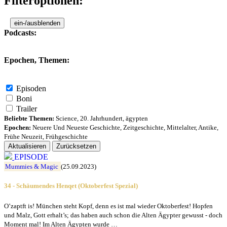
Filteroptionen:
ein-/ausblenden
Podcasts:
Epochen, Themen:
Episoden
Boni
Trailer
Beliebte Themen:
Science
,
20. Jahrhundert
,
ägypten
Epochen:
Neuere Und Neueste Geschichte
,
Zeitgeschichte
,
Mittelalter
,
Antike
,
Frühe Neuzeit
,
Frühgeschichte
Aktualisieren
Zurücksetzen
EPISODE
Mummies & Magic
(25.09.2023)
34 - Schäumendes Henqet (Oktoberfest Spezial)
O’zaptft is! München steht Kopf, denn es ist mal wieder Oktoberfest! Hopfen
und Malz, Gott erhalt’s; das haben auch schon die Alten Ägypter gewusst - doch
Moment mal! Im Alten Ägypten wurde …