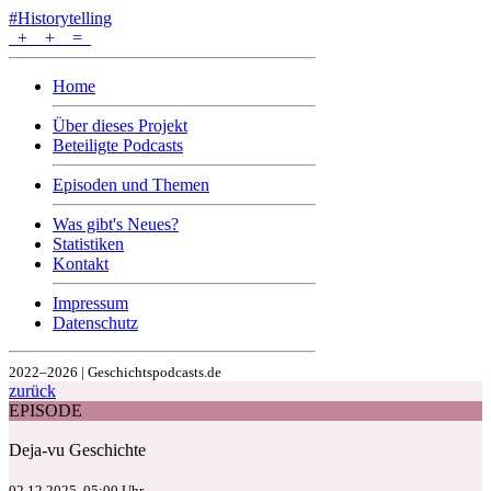
#Historytelling
+
+
=
Home
Über dieses Projekt
Beteiligte Podcasts
Episoden und Themen
Was gibt's Neues?
Statistiken
Kontakt
Impressum
Datenschutz
2022–2026 | Geschichtspodcasts.de
zurück
EPISODE
Deja-vu Geschichte
02.12.2025, 05:00 Uhr