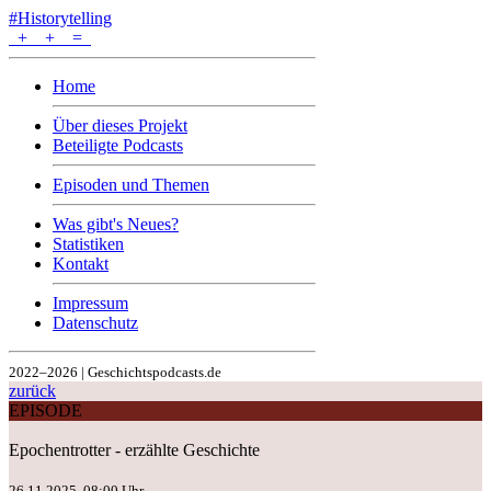
#Historytelling
+
+
=
Home
Über dieses Projekt
Beteiligte Podcasts
Episoden und Themen
Was gibt's Neues?
Statistiken
Kontakt
Impressum
Datenschutz
2022–2026 | Geschichtspodcasts.de
zurück
EPISODE
Epochentrotter - erzählte Geschichte
26.11.2025, 08:00 Uhr