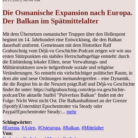
Die Osmanische Expansion nach Europa.
Der Balkan im Spätmittelalter
Mit dem Übersetzen osmanischer Truppen über den Hellespont
beginnt im 14. Jahrhundert eine Entwicklung, die den Balkan
dauerhaft umformt. Gemeinsam mit dem Historiker Ralf
Grabuschnig vom Déjà-vu Geschichte-Podcast zeigen wir wie aus
ersten Stützpunkten ein stabiles Herrschaftsgefüge entsteht: durch
die Einbindung lokaler Eliten, neue Verwaltungs- und
Militärstrukturen sowie tiefgreifende soziale und religiöse
Veränderungen. So entsteht ein vielschichtiger politischer Raum, in
dem alte und neue Ordnungen ineinandergreifen – eine Dynamik,
die die Region bis in die Neuzeit prägt.Ralf und Déjà-vu Geschichte
findet ihr unter: https://ralfgrabuschnig.com/deja-vu-geschichte-
podcast/Die aktuelle Staffel "Pulverfass Balkan" findet mit der
Folge: Nicht West nicht Ost. Die Balkanhalbinsel an der Grenze
(Spotify)Unterstützt Epochentrotter via Steady oder
Paypal!Epochentrotter Steady:...
mehr
Schlagwörter:
#Europa
,
#Asien
,
#Osteuropa
,
#Balkan
,
#Mittelalter
Von: