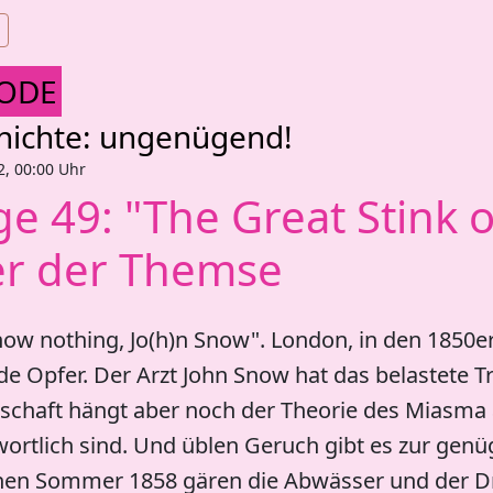
SODE
hichte: ungenügend!
2, 00:00 Uhr
ge 49: "The Great Stink 
r der Themse
ow nothing, Jo(h)n Snow". London, in den 1850ern
e Opfer. Der Arzt John Snow hat das belastete T
schaft hängt aber noch der Theorie des Miasma a
ortlich sind. Und üblen Geruch gibt es zur gen
nen Sommer 1858 gären die Abwässer und der Drec