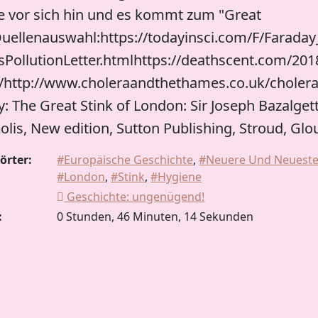
 vor sich hin und es kommt zum "Great
Quellenauswahl:https://todayinsci.com/F/Farada
ollutionLetter.htmlhttps://deathscent.com/2018
/http://www.choleraandthethames.co.uk/cholera-
y: The Great Stink of London: Sir Joseph Bazalget
lis, New edition, Sutton Publishing, Stroud, Gl
örter:
#Europäische Geschichte
,
#Neuere Und Neueste
#London
,
#Stink
,
#Hygiene
Geschichte: ungenügend!
:
0 Stunden, 46 Minuten, 14 Sekunden