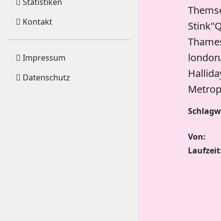
Statistiken
Themse
Kontakt
Stink"
ThamesP
london
Impressum
Hallida
Datenschutz
Metropo
Schlagw
Von:
Laufzeit