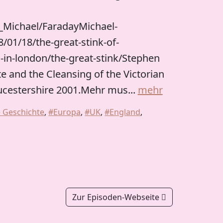
y_Michael/FaradayMichael-
/01/18/the-great-stink-of-
in-london/the-great-stink/Stephen
te and the Cleansing of the Victorian
oucestershire 2001.Mehr mus...
mehr
 Geschichte
,
#Europa
,
#UK
,
#England
,
Zur Episoden-Webseite