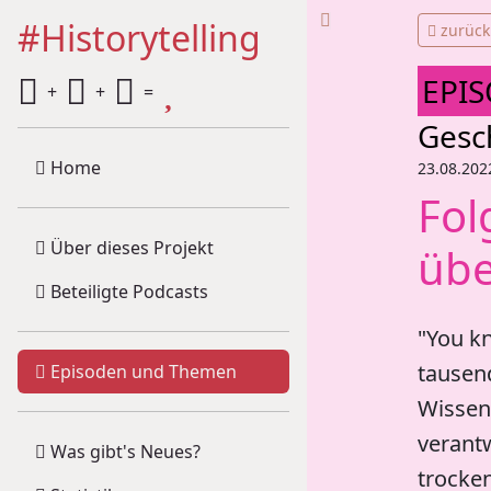
#Historytelling
zurück
EPI
+
+
=
Gesc
Home
23.08.202
Fol
Über dieses Projekt
übe
Beteiligte Podcasts
"You kn
tausend
Episoden und Themen
Wissen
verantw
Was gibt's Neues?
trocke