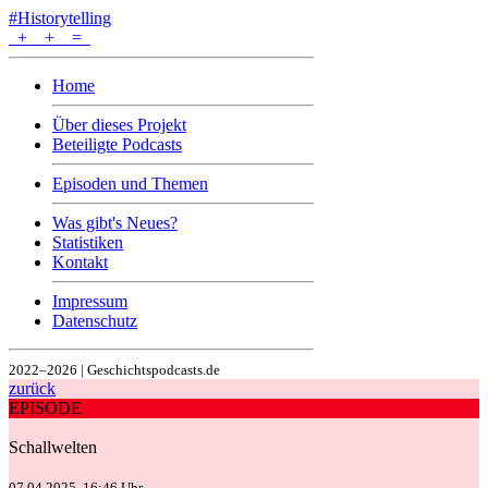
#Historytelling
+
+
=
Home
Über dieses Projekt
Beteiligte Podcasts
Episoden und Themen
Was gibt's Neues?
Statistiken
Kontakt
Impressum
Datenschutz
2022–2026 | Geschichtspodcasts.de
zurück
EPISODE
Schallwelten
07.04.2025, 16:46 Uhr