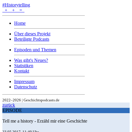
#Historytelling
+
+
=
Home
Über dieses Projekt
Beteiligte Podcasts
Episoden und Themen
Was gibt's Neues?
Statistiken
Kontakt
Impressum
Datenschutz
2022–2026 | Geschichtspodcasts.de
zurück
EPISODE
Tell me a history - Erzähl mir eine Geschichte
23.05.2017, 11:49 Uhr