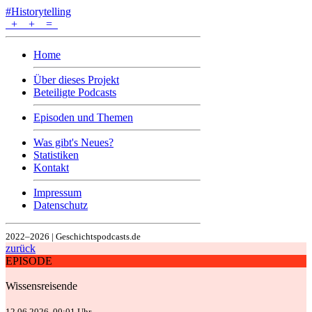
#Historytelling
+
+
=
Home
Über dieses Projekt
Beteiligte Podcasts
Episoden und Themen
Was gibt's Neues?
Statistiken
Kontakt
Impressum
Datenschutz
2022–2026 | Geschichtspodcasts.de
zurück
EPISODE
Wissensreisende
12.06.2026, 00:01 Uhr