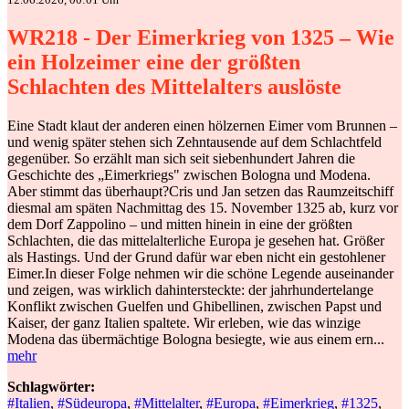
WR218 - Der Eimerkrieg von 1325 – Wie
ein Holzeimer eine der größten
Schlachten des Mittelalters auslöste
Eine Stadt klaut der anderen einen hölzernen Eimer vom Brunnen –
und wenig später stehen sich Zehntausende auf dem Schlachtfeld
gegenüber. So erzählt man sich seit siebenhundert Jahren die
Geschichte des „Eimerkriegs" zwischen Bologna und Modena.
Aber stimmt das überhaupt?Cris und Jan setzen das Raumzeitschiff
diesmal am späten Nachmittag des 15. November 1325 ab, kurz vor
dem Dorf Zappolino – und mitten hinein in eine der größten
Schlachten, die das mittelalterliche Europa je gesehen hat. Größer
als Hastings. Und der Grund dafür war eben nicht ein gestohlener
Eimer.In dieser Folge nehmen wir die schöne Legende auseinander
und zeigen, was wirklich dahintersteckte: der jahrhundertelange
Konflikt zwischen Guelfen und Ghibellinen, zwischen Papst und
Kaiser, der ganz Italien spaltete. Wir erleben, wie das winzige
Modena das übermächtige Bologna besiegte, wie aus einem ern...
mehr
Schlagwörter:
#Italien
,
#Südeuropa
,
#Mittelalter
,
#Europa
,
#Eimerkrieg
,
#1325
,