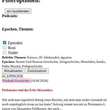
Filteroptionen:
ein-/ausblenden
Podcasts:
Epochen, Themen:
Episoden
Boni
Trailer
Beliebte Themen:
Science
,
20. Jahrhundert
,
ägypten
Epochen:
Neuere Und Neueste Geschichte
,
Zeitgeschichte
,
Mittelalter
,
Antike
,
Frühe Neuzeit
,
Frühgeschichte
Aktualisieren
Zurücksetzen
EPISODE
Flurfunk Geschichte
(18.06.2026)
Ptolemaios und das Erbe Alexanders
Wie wird man eigentlich König eines Reiches, mit dem man weder verwandt ist
noch ursprünglich etwas zu tun hatte? Solveig nimmt uns mit zu Ptolemaios I.,
einem von Alexanders Feldherren, der nach …