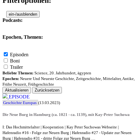
Filteroptionen:
ein-/ausblenden
Podcasts:
Epochen, Themen:
Episoden
Boni
Trailer
Beliebte Themen:
Science
,
20. Jahrhundert
,
ägypten
Epochen:
Neuere Und Neueste Geschichte
,
Zeitgeschichte
,
Mittelalter
,
Antike
,
Frühe Neuzeit
,
Frühgeschichte
Aktualisieren
Zurücksetzen
EPISODE
Geschichte Europas
(13.03.2023)
Die Neue Burg in Hamburg (ca. 1021 - ca. 1139), mit Kay-Peter Suchowa
I: Das Hochmittelalter | Kooperation | Kay Peter Suchowas Webseite |
Hafenradio #16 - Folge zur Neuen Burg | Hafenradio #27 - Update zur Neuen
Burg | Hafenradio #31 - dritte Folge zur Neuen Burg …