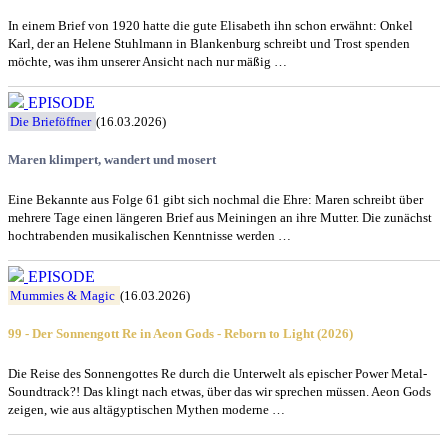
In einem Brief von 1920 hatte die gute Elisabeth ihn schon erwähnt: Onkel
Karl, der an Helene Stuhlmann in Blankenburg schreibt und Trost spenden
möchte, was ihm unserer Ansicht nach nur mäßig …
EPISODE
Die Brieföffner
(16.03.2026)
Maren klimpert, wandert und mosert
Eine Bekannte aus Folge 61 gibt sich nochmal die Ehre: Maren schreibt über
mehrere Tage einen längeren Brief aus Meiningen an ihre Mutter. Die zunächst
hochtrabenden musikalischen Kenntnisse werden …
EPISODE
Mummies & Magic
(16.03.2026)
99 - Der Sonnengott Re in Aeon Gods - Reborn to Light (2026)
Die Reise des Sonnengottes Re durch die Unterwelt als epischer Power Metal-
Soundtrack?! Das klingt nach etwas, über das wir sprechen müssen. Aeon Gods
zeigen, wie aus altägyptischen Mythen moderne …