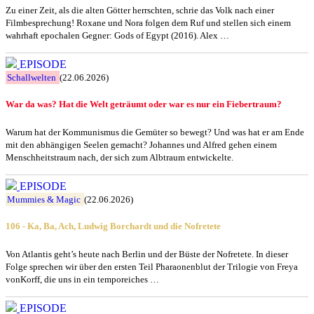
Zu einer Zeit, als die alten Götter herrschten, schrie das Volk nach einer
Filmbesprechung! Roxane und Nora folgen dem Ruf und stellen sich einem
wahrhaft epochalen Gegner: Gods of Egypt (2016). Alex …
EPISODE
Schallwelten
(22.06.2026)
War da was? Hat die Welt geträumt oder war es nur ein Fiebertraum?
Warum hat der Kommunismus die Gemüter so bewegt? Und was hat er am Ende
mit den abhängigen Seelen gemacht? Johannes und Alfred gehen einem
Menschheitstraum nach, der sich zum Albtraum entwickelte.
EPISODE
Mummies & Magic
(22.06.2026)
106 - Ka, Ba, Ach, Ludwig Borchardt und die Nofretete
Von Atlantis geht’s heute nach Berlin und der Büste der Nofretete. In dieser
Folge sprechen wir über den ersten Teil Pharaonenblut der Trilogie von Freya
vonKorff, die uns in ein temporeiches …
EPISODE