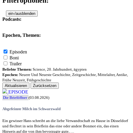
Filteroptionen:
ein-/ausblenden
Podcasts:
Epochen, Themen:
Episoden
Boni
Trailer
Beliebte Themen:
Science
,
20. Jahrhundert
,
ägypten
Epochen:
Neuere Und Neueste Geschichte
,
Zeitgeschichte
,
Mittelalter
,
Antike
,
Frühe Neuzeit
,
Frühgeschichte
Aktualisieren
Zurücksetzen
EPISODE
Die Brieföffner
(03.08.2026)
Abgefeimte Milch im Schwarzwald
Ein gewisser Hans schreibt an die liebe Verwandtschaft zu Hause in Düsseldorf
und flechtet in sein Brieflein das eine oder andere Bonmot ein, das einen
Hinweis auf die von ihm bevorzugte gute, …