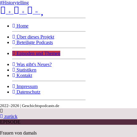
#Historytelling
+
+
=
Home
Über dieses Projekt
Beteiligte Podcasts
Episoden und Themen
Was gibt's Neues?
Statistiken
Kontakt
Impressum
Datenschutz
2022–2026 | Geschichtspodcasts.de
zurück
EPISODE
Frauen von damals