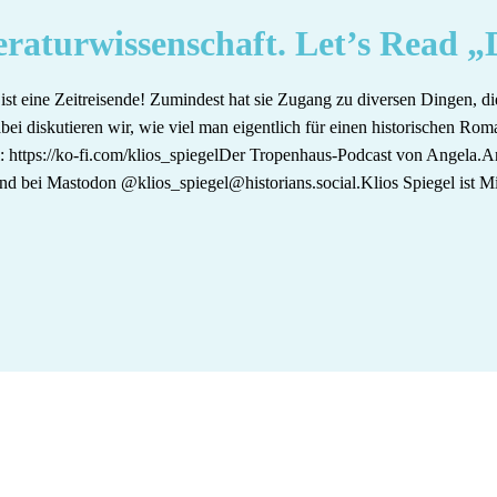
teraturwissenschaft. Let’s Read „
ist eine Zeitreisende! Zumindest hat sie Zugang zu diversen Dingen, d
bei diskutieren wir, wie viel man eigentlich für einen historischen R
⁠⁠⁠⁠⁠https://ko-fi.com/klios_spiegel⁠⁠⁠⁠⁠⁠⁠⁠⁠⁠⁠Der Tropenhaus-Podcast von Angel
al⁠⁠ und bei Mastodon @klios_spiegel@historians.social.Klios Spiegel ist M