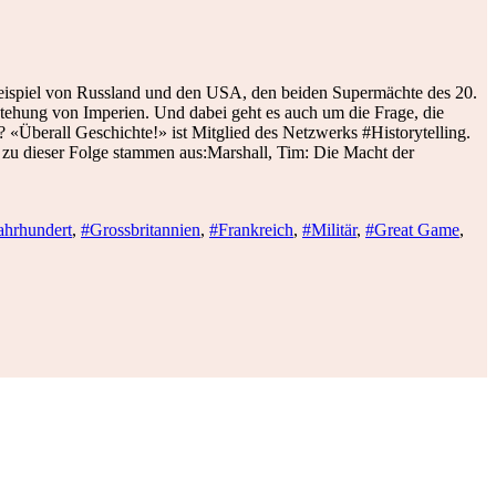
 Beispiel von Russland und den USA, den beiden Supermächte des 20.
tehung von Imperien. Und dabei geht es auch um die Frage, die
 «Überall Geschichte!» ist Mitglied des Netzwerks #Historytelling.
 zu dieser Folge stammen aus:Marshall, Tim: Die Macht der
ahrhundert
,
#Grossbritannien
,
#Frankreich
,
#Militär
,
#Great Game
,