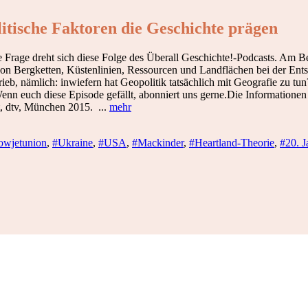
itische Faktoren die Geschichte prägen
se Frage dreht sich diese Folge des Überall Geschichte!-Podcasts. Am
von Bergketten, Küstenlinien, Ressourcen und Landflächen bei der Ents
, nämlich: inwiefern hat Geopolitik tatsächlich mit Geografie zu tun?
enn euch diese Episode gefällt, abonniert uns gerne.Die Informationen
t, dtv, München 2015. ...
mehr
owjetunion
,
#Ukraine
,
#USA
,
#Mackinder
,
#Heartland-Theorie
,
#20. J