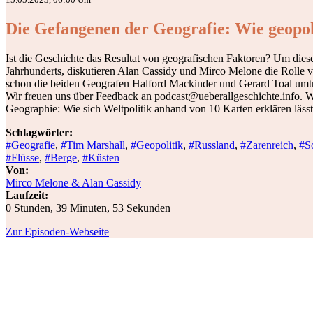
Die Gefangenen der Geografie: Wie geopol
Ist die Geschichte das Resultat von geografischen Faktoren? Um die
Jahrhunderts, diskutieren Alan Cassidy und Mirco Melone die Rolle 
schon die beiden Geografen Halford Mackinder und Gerard Toal umtrieb
Wir freuen uns über Feedback an podcast@ueberallgeschichte.info. W
Geographie: Wie sich Weltpolitik anhand von 10 Karten erklären läss
Schlagwörter:
#Geografie
,
#Tim Marshall
,
#Geopolitik
,
#Russland
,
#Zarenreich
,
#S
#Flüsse
,
#Berge
,
#Küsten
Von:
Mirco Melone & Alan Cassidy
Laufzeit:
0 Stunden, 39 Minuten, 53 Sekunden
Zur Episoden-Webseite