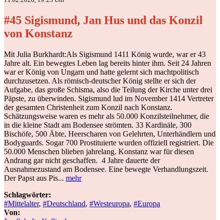
#45 Sigismund, Jan Hus und das Konzil
von Konstanz
Mit Julia Burkhardt:Als Sigismund 1411 König wurde, war er 43
Jahre alt. Ein bewegtes Leben lag bereits hinter ihm. Seit 24 Jahren
war er König von Ungarn und hatte gelernt sich machtpolitisch
durchzusetzen. Als römisch-deutscher König stellte er sich der
Aufgabe, das große Schisma, also die Teilung der Kirche unter drei
Päpste, zu überwinden. Sigismund lud im November 1414 Vertreter
der gesamten Christenheit zum Konzil nach Konstanz.
Schätzungsweise waren es mehr als 50.000 Konzilsteilnehmer, die
in die kleine Stadt am Bodensee strömten. 33 Kardinäle, 300
Bischöfe, 500 Äbte, Heerscharen von Gelehrten, Unterhändlern und
Bodyguards. Sogar 700 Prostituierte wurden offiziell registriert. Die
50.000 Menschen blieben jahrelang. Konstanz war für diesen
Andrang gar nicht geschaffen. 4 Jahre dauerte der
Ausnahmezustand am Bodensee. Eine bewegte Verhandlungszeit.
Der Papst aus Pis...
mehr
Schlagwörter:
#Mittelalter
,
#Deutschland
,
#Westeuropa
,
#Europa
Von: