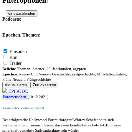
Filteroptionen:
ein-/ausblenden
Podcasts:
Epochen, Themen:
Episoden
Boni
Trailer
Beliebte Themen:
Science
,
20. Jahrhundert
,
ägypten
Epochen:
Neuere Und Neueste Geschichte
,
Zeitgeschichte
,
Mittelalter
,
Antike
,
Frühe Neuzeit
,
Frühgeschichte
Aktualisieren
Zurücksetzen
EPISODE
Fotomenschen
(10.12.2021)
Zensierter Zensurprotest
Der erfolgreiche Hollywood-Portraitfotograf Whitey Schafer hätte sich
vermutlich nicht träumen lassen, dass sein berühmtestes Foto letztlich eine
scherzhaft gemeinte Satireaufnahme sein würde.