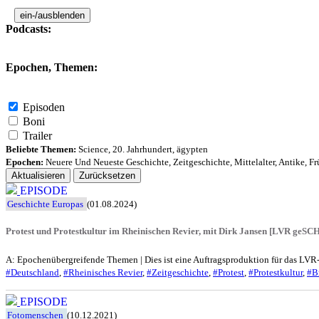
ein-/ausblenden
Podcasts:
Epochen, Themen:
Episoden
Boni
Trailer
Beliebte Themen:
Science
,
20. Jahrhundert
,
ägypten
Epochen:
Neuere Und Neueste Geschichte
,
Zeitgeschichte
,
Mittelalter
,
Antike
,
Fr
Aktualisieren
Zurücksetzen
EPISODE
Geschichte Europas
(01.08.2024)
Protest und Protestkultur im Rheinischen Revier, mit Dirk Jansen [LVR ge
A: Epochenübergreifende Themen | Dies ist eine Auftragsproduktion für das LV
#Deutschland
,
#Rheinisches Revier
,
#Zeitgeschichte
,
#Protest
,
#Protestkultur
,
#B
EPISODE
Fotomenschen
(10.12.2021)