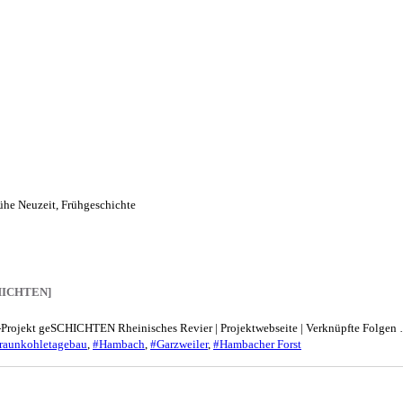
ühe Neuzeit
,
Frühgeschichte
SCHICHTEN]
R-Projekt geSCHICHTEN Rheinisches Revier | Projektwebseite | Verknüpfte Folgen
raunkohletagebau
,
#Hambach
,
#Garzweiler
,
#Hambacher Forst