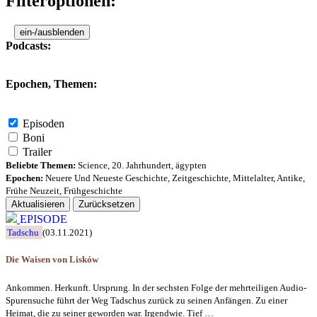
Filteroptionen:
ein-/ausblenden
Podcasts:
Epochen, Themen:
Episoden
Boni
Trailer
Beliebte Themen:
Science
,
20. Jahrhundert
,
ägypten
Epochen:
Neuere Und Neueste Geschichte
,
Zeitgeschichte
,
Mittelalter
,
Antike
,
Frühe Neuzeit
,
Frühgeschichte
Aktualisieren
Zurücksetzen
EPISODE
Tadschu
(03.11.2021)
Die Waisen von Lisków
Ankommen. Herkunft. Ursprung. In der sechsten Folge der mehrteiligen Audio-
Spurensuche führt der Weg Tadschus zurück zu seinen Anfängen. Zu einer
Heimat, die zu seiner geworden war. Irgendwie. Tief …