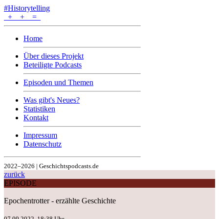
#Historytelling
+
+
=
Home
Über dieses Projekt
Beteiligte Podcasts
Episoden und Themen
Was gibt's Neues?
Statistiken
Kontakt
Impressum
Datenschutz
2022–2026 | Geschichtspodcasts.de
zurück
EPISODE
Epochentrotter - erzählte Geschichte
07.09.2022, 18:38 Uhr