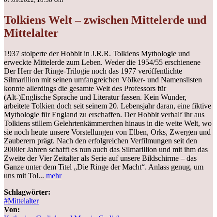
Tolkiens Welt – zwischen Mittelerde und
Mittelalter
1937 stolperte der Hobbit in J.R.R. Tolkiens Mythologie und
erweckte Mittelerde zum Leben. Weder die 1954/55 erschienene
Der Herr der Ringe-Trilogie noch das 1977 veröffentlichte
Silmarillion mit seinen umfangreichen Völker- und Namenslisten
konnte allerdings die gesamte Welt des Professors für
(Alt-)Englische Sprache und Literatur fassen. Kein Wunder,
arbeitete Tolkien doch seit seinem 20. Lebensjahr daran, eine fiktive
Mythologie für England zu erschaffen. Der Hobbit verhalf ihr aus
Tolkiens stillem Gelehrtenkämmerchen hinaus in die weite Welt, wo
sie noch heute unsere Vorstellungen von Elben, Orks, Zwergen und
Zauberern prägt. Nach den erfolgreichen Verfilmungen seit den
2000er Jahren schafft es nun auch das Silmarillion und mit ihm das
Zweite der Vier Zeitalter als Serie auf unsere Bildschirme – das
Ganze unter dem Titel „Die Ringe der Macht“. Anlass genug, um
uns mit Tol...
mehr
Schlagwörter:
#Mittelalter
Von: