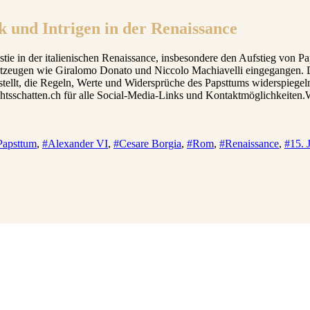
k und Intrigen in der Renaissance
tie in der italienischen Renaissance, insbesondere den Aufstieg von P
eitzeugen wie Giralomo Donato und Niccolo Machiavelli eingegangen. 
estellt, die Regeln, Werte und Widersprüche des Papsttums widerspie
tsschatten.ch für alle Social-Media-Links und Kontaktmöglichkeiten.W
Papsttum
,
#Alexander VI
,
#Cesare Borgia
,
#Rom
,
#Renaissance
,
#15. 