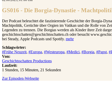
GS016 - Die Borgia-Dynastie - Machtpoliti
Der Podcast beleuchtet die faszinierende Geschichte der Borgia-Dynas
Machtpolitik, Gerüchte über Orgien im Vatikan und die Rolle von Z
Legenden zu trennen. Die Borgias werden als Kinder ihrer Zeit darg
geschichtsschatten@geschichtsschatten.ch oder besucht www.geschich
bei Steady, Apple Podcasts und Spotify.
mehr
Schlagwörter:
#Frühe Neuzeit
,
#Europa
,
#Westeuropa
,
#Medici
,
#Borgia
,
#Papst
,
#
Von:
Geschichtsschatten Productions
Laufzeit:
1 Stunden, 15 Minuten, 21 Sekunden
Zur Episoden-Webseite