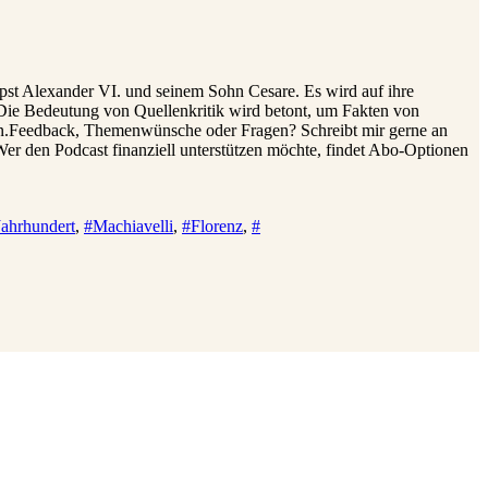
apst Alexander VI. und seinem Sohn Cesare. Es wird auf ihre
Die Bedeutung von Quellenkritik wird betont, um Fakten von
geln.Feedback, Themenwünsche oder Fragen? Schreibt mir gerne an
er den Podcast finanziell unterstützen möchte, findet Abo-Optionen
Jahrhundert
,
#Machiavelli
,
#Florenz
,
#