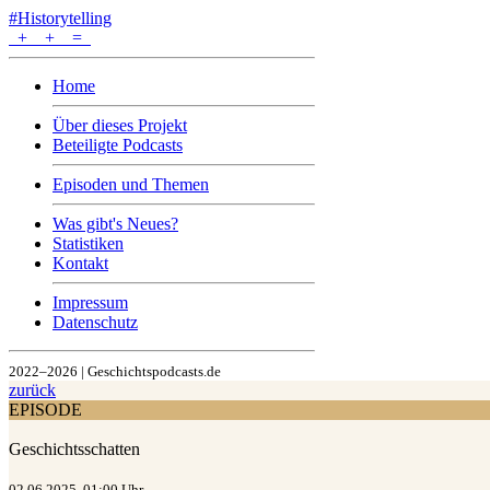
#Historytelling
+
+
=
Home
Über dieses Projekt
Beteiligte Podcasts
Episoden und Themen
Was gibt's Neues?
Statistiken
Kontakt
Impressum
Datenschutz
2022–2026 | Geschichtspodcasts.de
zurück
EPISODE
Geschichtsschatten
02.06.2025, 01:00 Uhr