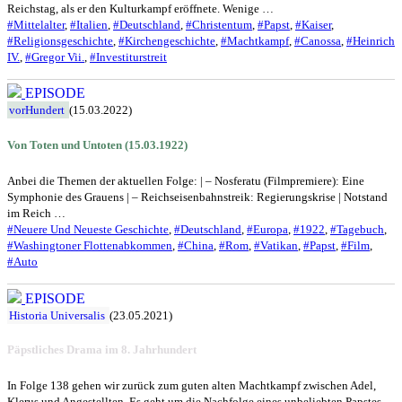
Reichstag, als er den Kulturkampf eröffnete. Wenige …
#Mittelalter
,
#Italien
,
#Deutschland
,
#Christentum
,
#Papst
,
#Kaiser
,
#Religionsgeschichte
,
#Kirchengeschichte
,
#Machtkampf
,
#Canossa
,
#Heinrich
IV.
,
#Gregor Vii.
,
#Investiturstreit
EPISODE
vorHundert
(15.03.2022)
Von Toten und Untoten (15.03.1922)
Anbei die Themen der aktuellen Folge: | – Nosferatu (Filmpremiere): Eine
Symphonie des Grauens | – Reichseisenbahnstreik: Regierungskrise | Notstand
im Reich …
#Neuere Und Neueste Geschichte
,
#Deutschland
,
#Europa
,
#1922
,
#Tagebuch
,
#Washingtoner Flottenabkommen
,
#China
,
#Rom
,
#Vatikan
,
#Papst
,
#Film
,
#Auto
EPISODE
Historia Universalis
(23.05.2021)
Päpstliches Drama im 8. Jahrhundert
In Folge 138 gehen wir zurück zum guten alten Machtkampf zwischen Adel,
Klerus und Angestellten. Es geht um die Nachfolge eines unbeliebten Papstes.