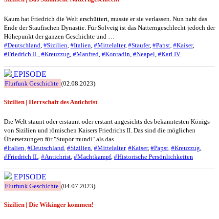
Kaum hat Friedrich die Welt erschüttert, musste er sie verlassen. Nun naht das
Ende der Staufischen Dynastie. Für Solveig ist das Natterngeschlecht jedoch der
Höhepunkt der ganzen Geschichte und …
#Deutschland
,
#Sizilien
,
#Italien
,
#Mittelalter
,
#Staufer
,
#Papst
,
#Kaiser
,
#Friedrich II.
,
#Kreuzzug
,
#Manfred
,
#Konradin
,
#Neapel
,
#Karl IV.
EPISODE
Flurfunk Geschichte
(02.08.2023)
Sizilien | Herrschaft des Antichrist
Die Welt staunt oder erstaunt oder erstarrt angesichts des bekanntesten Königs
von Sizilien und römischen Kaisers Friedrichs II. Das sind die möglichen
Übersetzungen für "Stupor mundi" als das …
#Italien
,
#Deutschland
,
#Sizilien
,
#Mittelalter
,
#Kaiser
,
#Papst
,
#Kreuzzug
,
#Friedrich II.
,
#Antichrist
,
#Machtkampf
,
#Historische Persönlichkeiten
EPISODE
Flurfunk Geschichte
(04.07.2023)
Sizilien | Die Wikinger kommen!