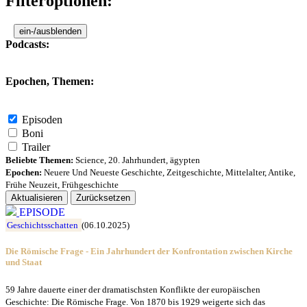
Filteroptionen:
ein-/ausblenden
Podcasts:
Epochen, Themen:
Episoden
Boni
Trailer
Beliebte Themen:
Science
,
20. Jahrhundert
,
ägypten
Epochen:
Neuere Und Neueste Geschichte
,
Zeitgeschichte
,
Mittelalter
,
Antike
,
Frühe Neuzeit
,
Frühgeschichte
Aktualisieren
Zurücksetzen
EPISODE
Geschichtsschatten
(06.10.2025)
Die Römische Frage - Ein Jahrhundert der Konfrontation zwischen Kirche
und Staat
59 Jahre dauerte einer der dramatischsten Konflikte der europäischen
Geschichte: Die Römische Frage. Von 1870 bis 1929 weigerte sich das