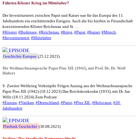
Führten Klöster Krieg im Mittelalter?
Der Investiturstreit zwischen Papst und Kaiser war für das Europa des 11.
Jahrhunderts ein erschütterndes Ereignis. Auch die bis hierhin in Freundschaft
koexistierenden Klöster Reichenau und St. …
#Kloster
,
#Bodensee
,
#Reichenau
,
#Krieg
,
#Papst
,
#Kaiser
,
#Mönch
,
#Investiturstreit
,
#Mittelalter
EPISODE
Geschichte Europas
(25.12.2023)
Die Weihnachtsansprache Papst Pius XII. (1942), mit Prof. Dr. Dr. Wolf
Hubert
S: Zweiter Weltkrieg Verknüpfte Folgen Auszug aus der Weihnachtsansprache
Papst Pius XII. (1942) (18.12.2023) Das Reichskonkordat (1933), mit Dr. Jan
Wille (18.11.2024) Zum Podcast
#Europa
,
#Vatikan
,
#Deutschland
,
#Papst
,
#Pius XII.
,
#Holocaust
,
#20.
Jahrhundert
EPISODE
Flurfunk Geschichte
(30.08.2023)
Sizilien | Das Staufische Natterngeschlecht