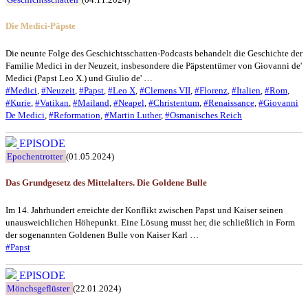
Die Medici-Päpste
Die neunte Folge des Geschichtsschatten-Podcasts behandelt die Geschichte der
Familie Medici in der Neuzeit, insbesondere die Päpstentümer von Giovanni de'
Medici (Papst Leo X.) und Giulio de' …
#Medici
,
#Neuzeit
,
#Papst
,
#Leo X
,
#Clemens VII
,
#Florenz
,
#Italien
,
#Rom
,
#Kurie
,
#Vatikan
,
#Mailand
,
#Neapel
,
#Christentum
,
#Renaissance
,
#Giovanni
De Medici
,
#Reformation
,
#Martin Luther
,
#Osmanisches Reich
EPISODE
Epochentrotter
(01.05.2024)
Das Grundgesetz des Mittelalters. Die Goldene Bulle
Im 14. Jahrhundert erreichte der Konflikt zwischen Papst und Kaiser seinen
unausweichlichen Höhepunkt. Eine Lösung musst her, die schließlich in Form
der sogenannten Goldenen Bulle von Kaiser Karl …
#Papst
EPISODE
Mönchsgeflüster
(22.01.2024)