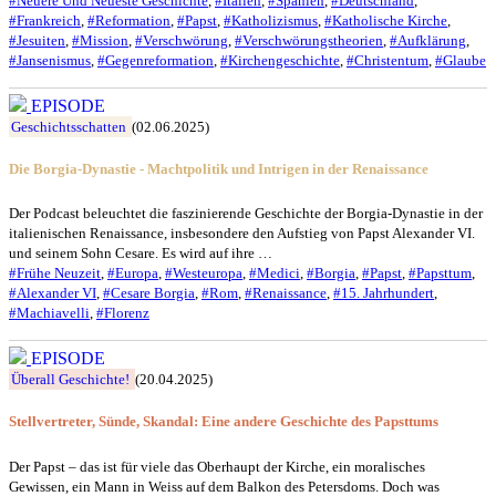
#Neuere Und Neueste Geschichte
,
#Italien
,
#Spanien
,
#Deutschland
,
#Frankreich
,
#Reformation
,
#Papst
,
#Katholizismus
,
#Katholische Kirche
,
#Jesuiten
,
#Mission
,
#Verschwörung
,
#Verschwörungstheorien
,
#Aufklärung
,
#Jansenismus
,
#Gegenreformation
,
#Kirchengeschichte
,
#Christentum
,
#Glaube
EPISODE
Geschichtsschatten
(02.06.2025)
Die Borgia-Dynastie - Machtpolitik und Intrigen in der Renaissance
Der Podcast beleuchtet die faszinierende Geschichte der Borgia-Dynastie in der
italienischen Renaissance, insbesondere den Aufstieg von Papst Alexander VI.
und seinem Sohn Cesare. Es wird auf ihre …
#Frühe Neuzeit
,
#Europa
,
#Westeuropa
,
#Medici
,
#Borgia
,
#Papst
,
#Papsttum
,
#Alexander VI
,
#Cesare Borgia
,
#Rom
,
#Renaissance
,
#15. Jahrhundert
,
#Machiavelli
,
#Florenz
EPISODE
Überall Geschichte!
(20.04.2025)
Stellvertreter, Sünde, Skandal: Eine andere Geschichte des Papsttums
Der Papst – das ist für viele das Oberhaupt der Kirche, ein moralisches
Gewissen, ein Mann in Weiss auf dem Balkon des Petersdoms. Doch was