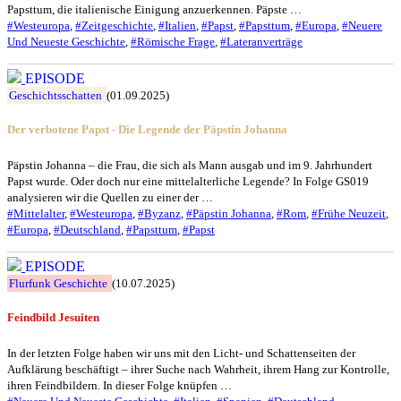
Papsttum, die italienische Einigung anzuerkennen. Päpste …
#Westeuropa
,
#Zeitgeschichte
,
#Italien
,
#Papst
,
#Papsttum
,
#Europa
,
#Neuere
Und Neueste Geschichte
,
#Römische Frage
,
#Lateranverträge
EPISODE
Geschichtsschatten
(01.09.2025)
Der verbotene Papst - Die Legende der Päpstin Johanna
Päpstin Johanna – die Frau, die sich als Mann ausgab und im 9. Jahrhundert
Papst wurde. Oder doch nur eine mittelalterliche Legende? In Folge GS019
analysieren wir die Quellen zu einer der …
#Mittelalter
,
#Westeuropa
,
#Byzanz
,
#Päpstin Johanna
,
#Rom
,
#Frühe Neuzeit
,
#Europa
,
#Deutschland
,
#Papsttum
,
#Papst
EPISODE
Flurfunk Geschichte
(10.07.2025)
Feindbild Jesuiten
In der letzten Folge haben wir uns mit den Licht- und Schattenseiten der
Aufklärung beschäftigt – ihrer Suche nach Wahrheit, ihrem Hang zur Kontrolle,
ihren Feindbildern. In dieser Folge knüpfen …