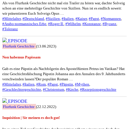
Als von Flurfunk Geschichte nicht mal ein Trailer zu hören war, dachte Solveig
schon an eine mehrteilige Geschichte von Sizilien. Nun ist es endlich soweit:
wir präsentieren Euch Solveigs Opus …
#Mittelalter
,
#Deutschland
,
#Sizilien
,
#Italien
,
#Kaiser
,
#Papst
,
#Normannen
,
#Arabo-normannisches Erbe
,
#Roger II.
,
#Wilhelm
,
#Konstanze
,
#Byzanz
,
#Toleranz
EPISODE
Flurfunk Geschichte
(13.06.2023)
Non habemus Papissam
Gab es eine Päpstin als Nachfolgerin des Apostelfürsten Petrus im Vatikan? Hat
eine Geschichtsfälschung Päpstin Johanna aus den Annalen des 9. Jahrhunderts
verschwinden lassen?Der populäre Roman …
#Mittelalter
,
#Italien
,
#Rom
,
#Papst
,
#Päpstin
,
#Mythen
,
#Geschlechtergeschichte
,
#Christentum
,
#Kirche
,
#Rezeptionsgeschichte
EPISODE
Flurfunk Geschichte
(22.12.2022)
Inquisition | Sie meinen es doch gut!