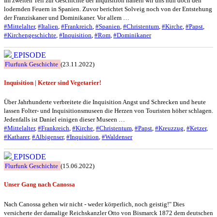
Im zweiten Teil zur Geschichte der Inquisition nähern wir uns nun doch den
lodernden Feuern in Spanien. Zuvor berichtet Solveig noch von der Entstehung
der Franziskaner und Dominikaner. Vor allem …
#Mittelalter
,
#Italien
,
#Frankreich
,
#Spanien
,
#Christentum
,
#Kirche
,
#Papst
,
#Kirchengeschichte
,
#Inquisition
,
#Rom
,
#Dominikaner
EPISODE
Flurfunk Geschichte
(23.11.2022)
Inquisition | Ketzer sind Vegetarier!
Über Jahrhunderte verbreitete die Inquisition Angst und Schrecken und heute
lassen Folter- und Inquisitionsmuseen die Herzen von Touristen höher schlagen.
Jedenfalls ist Daniel einigen dieser Museen …
#Mittelalter
,
#Frankreich
,
#Kirche
,
#Christentum
,
#Papst
,
#Kreuzzug
,
#Ketzer
,
#Katharer
,
#Albigenser
,
#Inquisition
,
#Waldenser
EPISODE
Flurfunk Geschichte
(15.06.2022)
Unser Gang nach Canossa
Nach Canossa gehen wir nicht - weder körperlich, noch geistig!" Dies
versicherte der damalige Reichskanzler Otto von Bismarck 1872 dem deutschen