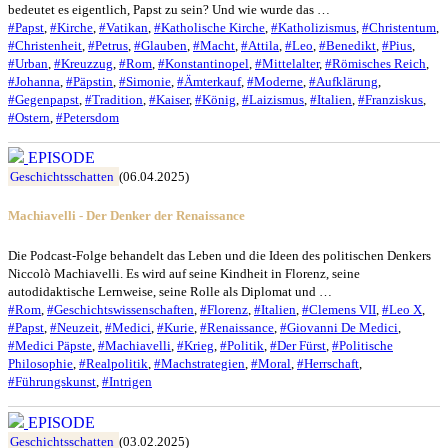
bedeutet es eigentlich, Papst zu sein? Und wie wurde das …
#Papst
,
#Kirche
,
#Vatikan
,
#Katholische Kirche
,
#Katholizismus
,
#Christentum
,
#Christenheit
,
#Petrus
,
#Glauben
,
#Macht
,
#Attila
,
#Leo
,
#Benedikt
,
#Pius
,
#Urban
,
#Kreuzzug
,
#Rom
,
#Konstantinopel
,
#Mittelalter
,
#Römisches Reich
,
#Johanna
,
#Päpstin
,
#Simonie
,
#Ämterkauf
,
#Moderne
,
#Aufklärung
,
#Gegenpapst
,
#Tradition
,
#Kaiser
,
#König
,
#Laizismus
,
#Italien
,
#Franziskus
,
#Ostern
,
#Petersdom
EPISODE
Geschichtsschatten
(06.04.2025)
Machiavelli - Der Denker der Renaissance
Die Podcast-Folge behandelt das Leben und die Ideen des politischen Denkers
Niccolò Machiavelli. Es wird auf seine Kindheit in Florenz, seine
autodidaktische Lernweise, seine Rolle als Diplomat und …
#Rom
,
#Geschichtswissenschaften
,
#Florenz
,
#Italien
,
#Clemens VII
,
#Leo X
,
#Papst
,
#Neuzeit
,
#Medici
,
#Kurie
,
#Renaissance
,
#Giovanni De Medici
,
#Medici Päpste
,
#Machiavelli
,
#Krieg
,
#Politik
,
#Der Fürst
,
#Politische
Philosophie
,
#Realpolitik
,
#Machstrategien
,
#Moral
,
#Herrschaft
,
#Führungskunst
,
#Intrigen
EPISODE
Geschichtsschatten
(03.02.2025)