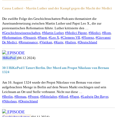
Causa Lutheri - Martin Luther und der Kampf gegen die Macht der Medici
Die zwölfte Folge des Geschichtsschatten-Podcasts thematisiert die
Auseinandersetzung zwischen Martin Luther und Papst Leo X., die zur
protestantischen Reformation führte. Luther kritisierte den …
#Geschichtswissenschaften
,
#Martin Luther
,
#Medici Päpste
,
#Medici
,
#Rom
,
#Reformation
,
#Neuzeit
,
#Papst
,
#Leo X
,
#Clemens VII
,
#Florenz
,
#Giovanni
De Medici
,
#Renaissance
,
#Vatikan
,
#Kurie
,
#Italien
,
#Deutschland
EPISODE
HiKoPod
(06.12.2024)
30 I HiKoPod I Tatort Berlin. Der Mord am Propst Nikolaus von Bernau
1324
Am 16. August 1324 wurde der Propst Nikolaus von Bernau von einer
aufgebrachten Menge in Berlin auf dem Neuen Markt erschlagen und sein
Leichnam an Ort und Stelle verbrannt. Nicht nur diese …
#Berlin
,
#Bernau
,
#Propst
,
#Mittelalter
,
#Mord
,
#Papst
,
#Ludwig Der Bayer
,
#Nikolaus
,
#Deutschland
EPISODE
Geschichtsschatten
(04.11.2024)