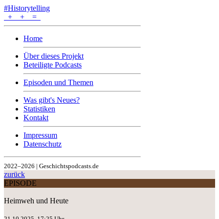
#Historytelling
+
+
=
Home
Über dieses Projekt
Beteiligte Podcasts
Episoden und Themen
Was gibt's Neues?
Statistiken
Kontakt
Impressum
Datenschutz
2022–2026 | Geschichtspodcasts.de
zurück
EPISODE
Heimweh und Heute
21.10.2025, 17:25 Uhr