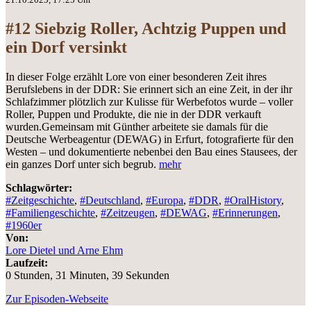
#12 Siebzig Roller, Achtzig Puppen und
ein Dorf versinkt
In dieser Folge erzählt Lore von einer besonderen Zeit ihres
Berufslebens in der DDR: Sie erinnert sich an eine Zeit, in der ihr
Schlafzimmer plötzlich zur Kulisse für Werbefotos wurde – voller
Roller, Puppen und Produkte, die nie in der DDR verkauft
wurden.Gemeinsam mit Günther arbeitete sie damals für die
Deutsche Werbeagentur (DEWAG) in Erfurt, fotografierte für den
Westen – und dokumentierte nebenbei den Bau eines Stausees, der
ein ganzes Dorf unter sich begrub.
mehr
Schlagwörter:
#Zeitgeschichte
,
#Deutschland
,
#Europa
,
#DDR
,
#OralHistory
,
#Familiengeschichte
,
#Zeitzeugen
,
#DEWAG
,
#Erinnerungen
,
#1960er
Von:
Lore Dietel und Arne Ehm
Laufzeit:
0 Stunden, 31 Minuten, 39 Sekunden
Zur Episoden-Webseite