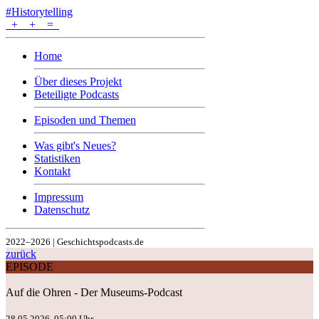
#Historytelling
+
+
=
Home
Über dieses Projekt
Beteiligte Podcasts
Episoden und Themen
Was gibt's Neues?
Statistiken
Kontakt
Impressum
Datenschutz
2022–2026 | Geschichtspodcasts.de
zurück
EPISODE
Auf die Ohren - Der Museums-Podcast
28.05.2026, 05:00 Uhr