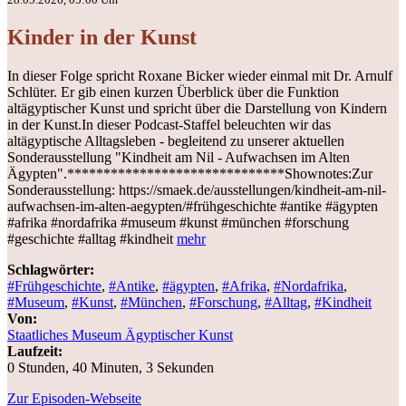
Kinder in der Kunst
In dieser Folge spricht Roxane Bicker wieder einmal mit Dr. Arnulf
Schlüter. Er gib einen kurzen Überblick über die Funktion
altägyptischer Kunst und spricht über die Darstellung von Kindern
in der Kunst.In dieser Podcast-Staffel beleuchten wir das
altägyptische Alltagsleben - begleitend zu unserer aktuellen
Sonderausstellung "Kindheit am Nil - Aufwachsen im Alten
Ägypten".******************************Shownotes:Zur
Sonderausstellung: ⁠⁠⁠⁠https://smaek.de/ausstellungen/kindheit-am-nil-
aufwachsen-im-alten-aegypten/⁠⁠⁠⁠#frühgeschichte #antike #ägypten
#afrika #nordafrika #museum #kunst #münchen #forschung
#geschichte #alltag #kindheit
mehr
Schlagwörter:
#Frühgeschichte
,
#Antike
,
#ägypten
,
#Afrika
,
#Nordafrika
,
#Museum
,
#Kunst
,
#München
,
#Forschung
,
#Alltag
,
#Kindheit
Von:
Staatliches Museum Ägyptischer Kunst
Laufzeit:
0 Stunden, 40 Minuten, 3 Sekunden
Zur Episoden-Webseite