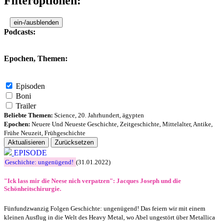
Filteroptionen:
ein-/ausblenden
Podcasts:
Epochen, Themen:
Episoden
Boni
Trailer
Beliebte Themen:
Science
,
20. Jahrhundert
,
ägypten
Epochen:
Neuere Und Neueste Geschichte
,
Zeitgeschichte
,
Mittelalter
,
Antike
,
Frühe Neuzeit
,
Frühgeschichte
Aktualisieren
Zurücksetzen
EPISODE
Geschichte: ungenügend!
(31.01.2022)
"Ick lass mir die Neese nich verpatzen": Jacques Joseph und die
Schönheitschirurgie.
Fünfundzwanzig Folgen Geschichte: ungenügend! Das feiern wir mit einem
kleinen Ausflug in die Welt des Heavy Metal, wo Abel ungestört über Metallica