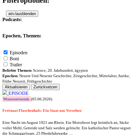
Filteroptionen:
ein-/ausblenden
Podcasts:
Epochen, Themen:
Episoden
Boni
Trailer
Beliebte Themen:
Science
,
20. Jahrhundert
,
ägypten
Epochen:
Neuere Und Neueste Geschichte
,
Zeitgeschichte
,
Mittelalter
,
Antike
,
Frühe Neuzeit
,
Frühgeschichte
Aktualisieren
Zurücksetzen
EPISODE
Wissensreisende
(05.06.2026)
Freistaat Flaschenhals: Ein Staat aus Versehen
Eine Nacht im August 1921 am Rhein. Ein Motorboot legt heimlich an, Säcke
voller Mehl, Getreide und Salz werden gelöscht. Ein katholischer Pastor segnet
die Schmuggelware, 25 Pferdefuhrwerke …