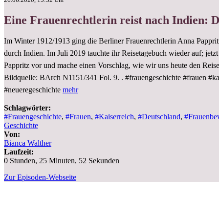
Eine Frauenrechtlerin reist nach Indien: 
Im Winter 1912/1913 ging die Berliner Frauenrechtlerin Anna Pappri
durch Indien. Im Juli 2019 tauchte ihr Reisetagebuch wieder auf; jetz
Pappritz vor und mache einen Vorschlag, wie wir uns heute den Reise
Bildquelle: BArch N1151/341 Fol. 9. . #frauengeschichte #frauen #k
#neueregeschichte
mehr
Schlagwörter:
#Frauengeschichte
,
#Frauen
,
#Kaiserreich
,
#Deutschland
,
#Frauenbe
Geschichte
Von:
Bianca Walther
Laufzeit:
0 Stunden, 25 Minuten, 52 Sekunden
Zur Episoden-Webseite