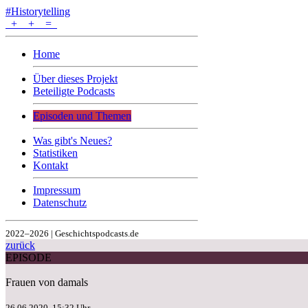
#Historytelling
+
+
=
Home
Über dieses Projekt
Beteiligte Podcasts
Episoden und Themen
Was gibt's Neues?
Statistiken
Kontakt
Impressum
Datenschutz
2022–2026 | Geschichtspodcasts.de
zurück
EPISODE
Frauen von damals
26.06.2020, 15:32 Uhr