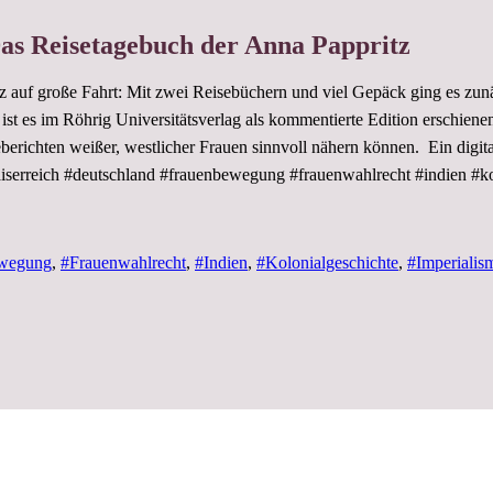
Das Reisetagebuch der Anna Pappritz
tz auf große Fahrt: Mit zwei Reisebüchern und viel Gepäck ging es zu
t ist es im Röhrig Universitätsverlag als kommentierte Edition erschien
berichten weißer, westlicher Frauen sinnvoll nähern können. Ein digit
aiserreich #deutschland #frauenbewegung #frauenwahlrecht #indien #ko
wegung
,
#Frauenwahlrecht
,
#Indien
,
#Kolonialgeschichte
,
#Imperialis