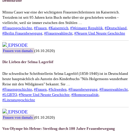
Demokratie
Minna Cauer war eine der wichtigsten Frauenrechtlerinnen im Kaiserreich.
Trotzdem ist seit 95 Jahren kein Buch mehr über sie geschrieben worden -
vielleicht, weil sie immer zwischen den Stühlen …
#Frauengeschichte
,
#Frauen
,
#Kaiserreich
,
#Weimarer Republik
,
#Deutschland
,
#Berlin Frauenbewegung
,
#Frauenwahlrecht
,
#Neuere Und Neuste Geschichte
EPISODE
Frauen von damals
(16.10.2020)
Die Lieben der Selma Lagerlöf
Die schwedische Schriftstellerin Selma Lagerlöf (1858-1940) ist in Deutschland
heute hauptsächlich als Autorin des Kinderbuchs "Nils Holgerssons wunderbare
Reise mit den Wildgänsen" bekannt. Sie …
#Frauengeschichte
,
#Frauen
,
#Schweden
,
#Frauenbewegung
,
#Frauenwahlrecht
,
#LGBTQ
,
#Neuere Und Neuste Geschichte
,
#Homosexualität
,
#Literaturgeschichte
EPISODE
Frauen von damals
(01.10.2020)
Von Olympe bis Helene: Streifzug durch 100 Jahre Frauenbewegung