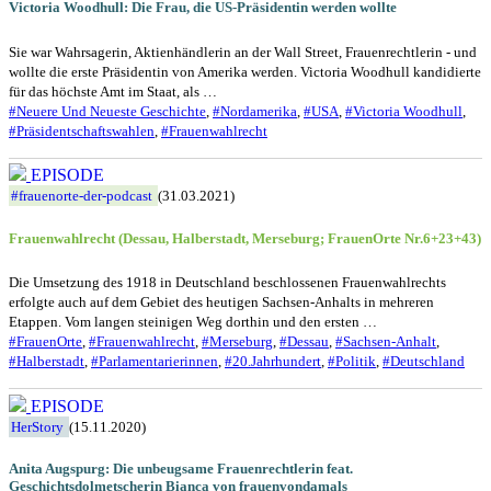
Victoria Woodhull: Die Frau, die US-Präsidentin werden wollte
Sie war Wahrsagerin, Aktienhändlerin an der Wall Street, Frauenrechtlerin - und
wollte die erste Präsidentin von Amerika werden. Victoria Woodhull kandidierte
für das höchste Amt im Staat, als …
#Neuere Und Neueste Geschichte
,
#Nordamerika
,
#USA
,
#Victoria Woodhull
,
#Präsidentschaftswahlen
,
#Frauenwahlrecht
EPISODE
#frauenorte-der-podcast
(31.03.2021)
Frauenwahlrecht (Dessau, Halberstadt, Merseburg; FrauenOrte Nr.6+23+43)
Die Umsetzung des 1918 in Deutschland beschlossenen Frauenwahlrechts
erfolgte auch auf dem Gebiet des heutigen Sachsen-Anhalts in mehreren
Etappen. Vom langen steinigen Weg dorthin und den ersten …
#FrauenOrte
,
#Frauenwahlrecht
,
#Merseburg
,
#Dessau
,
#Sachsen-Anhalt
,
#Halberstadt
,
#Parlamentarierinnen
,
#20.Jahrhundert
,
#Politik
,
#Deutschland
EPISODE
HerStory
(15.11.2020)
Anita Augspurg: Die unbeugsame Frauenrechtlerin feat.
Geschichtsdolmetscherin Bianca von frauenvondamals