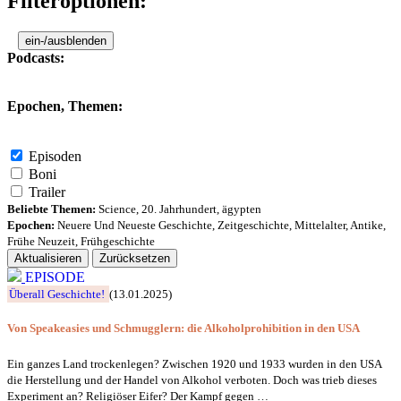
Filteroptionen:
ein-/ausblenden
Podcasts:
Epochen, Themen:
Episoden
Boni
Trailer
Beliebte Themen:
Science
,
20. Jahrhundert
,
ägypten
Epochen:
Neuere Und Neueste Geschichte
,
Zeitgeschichte
,
Mittelalter
,
Antike
,
Frühe Neuzeit
,
Frühgeschichte
Aktualisieren
Zurücksetzen
EPISODE
Überall Geschichte!
(13.01.2025)
Von Speakeasies und Schmugglern: die Alkoholprohibition in den USA
Ein ganzes Land trockenlegen? Zwischen 1920 und 1933 wurden in den USA
die Herstellung und der Handel von Alkohol verboten. Doch was trieb dieses
Experiment an? Religiöser Eifer? Der Kampf gegen …