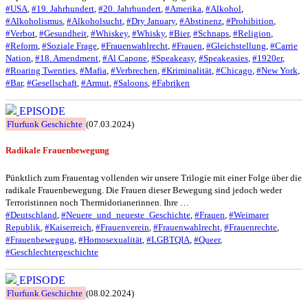
#USA
,
#19. Jahrhundert
,
#20. Jahrhundert
,
#Amerika
,
#Alkohol
,
#Alkoholismus
,
#Alkoholsucht
,
#Dry January
,
#Abstinenz
,
#Prohibition
,
#Verbot
,
#Gesundheit
,
#Whiskey
,
#Whisky
,
#Bier
,
#Schnaps
,
#Religion
,
#Reform
,
#Soziale Frage
,
#Frauenwahlrecht
,
#Frauen
,
#Gleichstellung
,
#Carrie
Nation
,
#18. Amendment
,
#Al Capone
,
#Speakeasy
,
#Speakeasies
,
#1920er
,
#Roaring Twenties
,
#Mafia
,
#Verbrechen
,
#Kriminalität
,
#Chicago
,
#New York
,
#Bar
,
#Gesellschaft
,
#Armut
,
#Saloons
,
#Fabriken
EPISODE
Flurfunk Geschichte
(07.03.2024)
Radikale Frauenbewegung
Pünktlich zum Frauentag vollenden wir unsere Trilogie mit einer Folge über die
radikale Frauenbewegung. Die Frauen dieser Bewegung sind jedoch weder
Terroristinnen noch Thermidorianerinnen. Ihre …
#Deutschland
,
#Neuere_und_neueste_Geschichte
,
#Frauen
,
#Weimarer
Republik
,
#Kaiserreich
,
#Frauenverein
,
#Frauenwahlrecht
,
#Frauenrechte
,
#Frauenbewegung
,
#Homosexualität
,
#LGBTQIA
,
#Queer
,
#Geschlechtergeschichte
EPISODE
Flurfunk Geschichte
(08.02.2024)