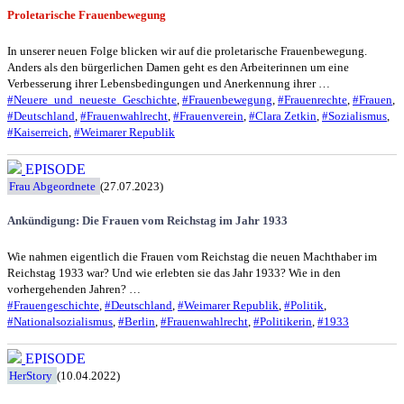
Proletarische Frauenbewegung
In unserer neuen Folge blicken wir auf die proletarische Frauenbewegung.
Anders als den bürgerlichen Damen geht es den Arbeiterinnen um eine
Verbesserung ihrer Lebensbedingungen und Anerkennung ihrer …
#Neuere_und_neueste_Geschichte
,
#Frauenbewegung
,
#Frauenrechte
,
#Frauen
,
#Deutschland
,
#Frauenwahlrecht
,
#Frauenverein
,
#Clara Zetkin
,
#Sozialismus
,
#Kaiserreich
,
#Weimarer Republik
EPISODE
Frau Abgeordnete
(27.07.2023)
Ankündigung: Die Frauen vom Reichstag im Jahr 1933
Wie nahmen eigentlich die Frauen vom Reichstag die neuen Machthaber im
Reichstag 1933 war? Und wie erlebten sie das Jahr 1933? Wie in den
vorhergehenden Jahren? …
#Frauengeschichte
,
#Deutschland
,
#Weimarer Republik
,
#Politik
,
#Nationalsozialismus
,
#Berlin
,
#Frauenwahlrecht
,
#Politikerin
,
#1933
EPISODE
HerStory
(10.04.2022)