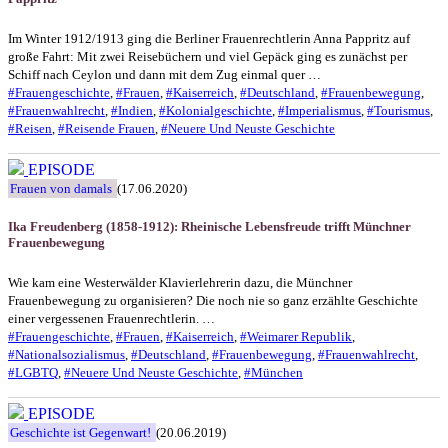
Im Winter 1912/1913 ging die Berliner Frauenrechtlerin Anna Pappritz auf
große Fahrt: Mit zwei Reisebüchern und viel Gepäck ging es zunächst per
Schiff nach Ceylon und dann mit dem Zug einmal quer …
#Frauengeschichte
,
#Frauen
,
#Kaiserreich
,
#Deutschland
,
#Frauenbewegung
,
#Frauenwahlrecht
,
#Indien
,
#Kolonialgeschichte
,
#Imperialismus
,
#Tourismus
,
#Reisen
,
#Reisende Frauen
,
#Neuere Und Neuste Geschichte
EPISODE
Frauen von damals
(17.06.2020)
Ika Freudenberg (1858-1912): Rheinische Lebensfreude trifft Münchner
Frauenbewegung
Wie kam eine Westerwälder Klavierlehrerin dazu, die Münchner
Frauenbewegung zu organisieren? Die noch nie so ganz erzählte Geschichte
einer vergessenen Frauenrechtlerin. …
#Frauengeschichte
,
#Frauen
,
#Kaiserreich
,
#Weimarer Republik
,
#Nationalsozialismus
,
#Deutschland
,
#Frauenbewegung
,
#Frauenwahlrecht
,
#LGBTQ
,
#Neuere Und Neuste Geschichte
,
#München
EPISODE
Geschichte ist Gegenwart!
(20.06.2019)