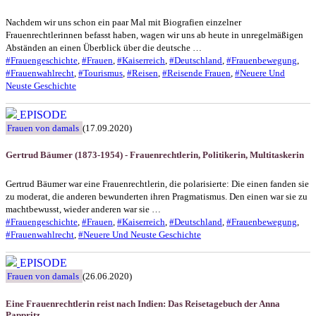
Nachdem wir uns schon ein paar Mal mit Biografien einzelner
Frauenrechtlerinnen befasst haben, wagen wir uns ab heute in unregelmäßigen
Abständen an einen Überblick über die deutsche …
#Frauengeschichte
,
#Frauen
,
#Kaiserreich
,
#Deutschland
,
#Frauenbewegung
,
#Frauenwahlrecht
,
#Tourismus
,
#Reisen
,
#Reisende Frauen
,
#Neuere Und
Neuste Geschichte
EPISODE
Frauen von damals
(17.09.2020)
Gertrud Bäumer (1873-1954) - Frauenrechtlerin, Politikerin, Multitaskerin
Gertrud Bäumer war eine Frauenrechtlerin, die polarisierte: Die einen fanden sie
zu moderat, die anderen bewunderten ihren Pragmatismus. Den einen war sie zu
machtbewusst, wieder anderen war sie …
#Frauengeschichte
,
#Frauen
,
#Kaiserreich
,
#Deutschland
,
#Frauenbewegung
,
#Frauenwahlrecht
,
#Neuere Und Neuste Geschichte
EPISODE
Frauen von damals
(26.06.2020)
Eine Frauenrechtlerin reist nach Indien: Das Reisetagebuch der Anna
Pappritz