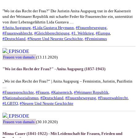
"Wo ist das Recht der Frau?" Die Juristin Anita Augspurg trat in der Kaiserzeit
und der Weimarer Republik mit scharfer Feder für Frauenrechte ein, unterstützt
von ihrer Lebensgefährtin Lida Gustava …
#Anita Augspurg
,
#Lida Gustava Heymann
,
#Frauenbewegung
,
#Frauenwahlrecht
,
#Gleichberechtigung
,
#1. Weltkrieg
,
#Europa
,
#Deutschland
,
#Neuere Und Neueste Geschichte
,
#Feminismus
EPISODE
Frauen von damals
(13.11.2020)
"Wo ist das Recht der Frau?" - Anita Augspurg (1857-1943)
„Wo ist das Recht der Frau?“ | Anita Augspurg – Feministin, Juristin, Pazifistin
…
#Frauengeschichte
,
#Frauen
,
#Kaiserreich
,
#Weimarer Republik
,
#Nationalsozialismus
,
#Deutschland
,
#Frauenbewegung
,
#Frauenwahlrecht
,
#LGBTQ
,
#Neuere Und Neuste Geschichte
EPISODE
Frauen von damals
(30.10.2020)
Minna Cauer (1841-1922) - Mit Leidenschaft für Frauen, Frieden und