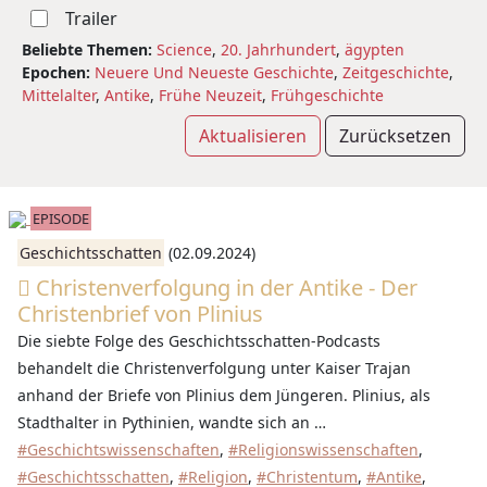
Trailer
Beliebte Themen:
Science
,
20. Jahrhundert
,
ägypten
Epochen:
Neuere Und Neueste Geschichte
,
Zeitgeschichte
,
Mittelalter
,
Antike
,
Frühe Neuzeit
,
Frühgeschichte
Aktualisieren
Zurücksetzen
EPISODE
Geschichtsschatten
(02.09.2024)
Christenverfolgung in der Antike - Der
Christenbrief von Plinius
Die siebte Folge des Geschichtsschatten-Podcasts
behandelt die Christenverfolgung unter Kaiser Trajan
anhand der Briefe von Plinius dem Jüngeren. Plinius, als
Stadthalter in Pythinien, wandte sich an …
#Geschichtswissenschaften
,
#Religionswissenschaften
,
#Geschichtsschatten
,
#Religion
,
#Christentum
,
#Antike
,