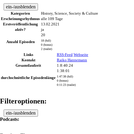
ein-/ausblenden
Kategorien
History, Science, Society & Culture
Erscheinungsrhythmus
alle 109 Tage
Erstveröffentlichung
13.02.2021
aktiv?
ja
20
18 (full)
Anzahl Episoden
0 (bonus)
2 (trailer)
Links
RSS-Feed
Webseite
Kontakt
Raiko Hannemann
Gesamtlaufzeit
1:8:40:24
1:38:01
1:47:38 (full)
durchschnittliche Episodenlänge
0 (bonus)
0:11:23 (trailer)
Filteroptionen:
ein-/ausblenden
Podcasts: