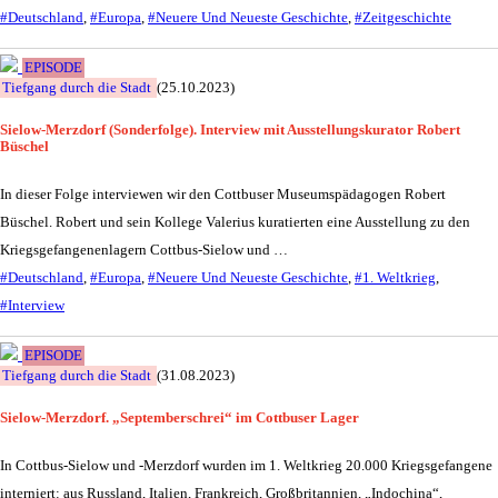
#Deutschland
,
#Europa
,
#Neuere Und Neueste Geschichte
,
#Zeitgeschichte
EPISODE
Tiefgang durch die Stadt
(25.10.2023)
Sielow-Merzdorf (Sonderfolge). Interview mit Ausstellungskurator Robert
Büschel
In dieser Folge interviewen wir den Cottbuser Museumspädagogen Robert
Büschel. Robert und sein Kollege Valerius kuratierten eine Ausstellung zu den
Kriegsgefangenenlagern Cottbus-Sielow und …
#Deutschland
,
#Europa
,
#Neuere Und Neueste Geschichte
,
#1. Weltkrieg
,
#Interview
EPISODE
Tiefgang durch die Stadt
(31.08.2023)
Sielow-Merzdorf. „Septemberschrei“ im Cottbuser Lager
In Cottbus-Sielow und -Merzdorf wurden im 1. Weltkrieg 20.000 Kriegsgefangene
interniert: aus Russland, Italien, Frankreich, Großbritannien, „Indochina“,