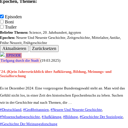
Epochen, Themen:
Episoden
Boni
Trailer
Beliebte Themen:
Science
,
20. Jahrhundert
,
ägypten
Epochen:
Neuere Und Neueste Geschichte
,
Zeitgeschichte
,
Mittelalter
,
Antike
,
Frühe Neuzeit
,
Frühgeschichte
Aktualisieren
Zurücksetzen
EPISODE
Tiefgang durch die Stadt
(19.03.2025)
'24. (K)ein Jahresrückblick über Aufklärung, Bildung, Meinungs- und
Sozialforschung
Es ist Dezember 2024. Eine vorgezogene Bundestagswahl steht an. Man wird das
Gefühl nicht los, in einer Zeit des historischen Epochenbruchs zu leben. Suchen
wir in der Geschichte mal nach Themen, die …
#Deutschland
,
#Großbritannien
,
#Neuere Und Neueste Geschichte
,
#Wissenschaftsgeschichte
,
#Aufklärung
,
#Bildung
,
#Geschichte Der Soziologie
,
#Geschichte Der Meinungsforschung