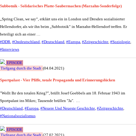
Subbotnik - Solidarisches Platte-Saubermachen (Marzahn-Sonderfolge)
„Spring Clean, we say“, erklärt uns ein in London und Dresden sozialisierter
Hellersdorfer, als wir ihn beim „Subbotnik“ in Marzahn-Hellersdorf treffen. Er
beteiligt sich an einer …
#DDR
,
#Ostdeutschland
,
#Deutschland
,
#Europa
,
#Zeitgeschichte
,
#Soziologie
,
#Interviews
EPISODE
Tiefgang durch die Stadt
(04.04.2021)
Sportpalast - Vier Pfiffe, totale Propaganda und Erinnerungslücken
"Wollt Ihr den totalen Krieg?", brüllt Josef Goebbels am 18. Februar 1943 im
Sportpalast ins Mikro; Tausende brüllen "Ja". …
#Deutschland
,
#Europa
,
#Neuere Und Neueste Geschichte
,
#Zeitgeschichte
,
#Nationalsozialismus
EPISODE
Tiefgang durch die Stadt
(27.02.2021)