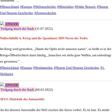
Ausnahme. …
#Deutschland
,
#Europa
,
#Weltgeschichte
,
#Mittelalter
,
#Frühe Neuzeit
,
#Neuere
Und Neueste Geschichte
,
#Zeitgeschichte
EPISODE
Tiefgang durch die Stadt
(31.07.2022)
Nullachtfuffz‘n. Krieg und die Spandauer DIN-Norm des Todes
Im Krieg wird gestorben. „Damit die Opfer nicht umsonst waren“, so heißt es in der
Kriegs-Öffentlichkeit dann häufig, „brauchen wir mehr gute Waffen, um unbedingt
zu gewinnen.“ …
#Deutschland
,
#Europa
,
#Nordamerika
,
#Neuere Und Neueste Geschichte
,
#1.
Weltkrieg
EPISODE
Tiefgang durch die Stadt
(06.03.2022)
AVUS. Dialektik des Automobils
An der ältesten Autostraße der Welt zischen die Autos vorbei. Es ist laut. Es stinkt