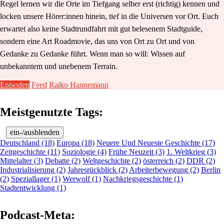
Regel lernen wir die Orte im Tiefgang selber erst (richtig) kennen und
locken unsere Hörer:innen hinein, tief in die Universen vor Ort. Euch
erwartet also keine Stadtrundfahrt mit gut belesenem Stadtguide,
sondern eine Art Roadmovie, das uns von Ort zu Ort und von
Gedanke zu Gedanke führt. Wenn man so will: Wissen auf
unbekanntem und unebenem Terrain.
Episoden
Feed
Raiko Hannemann
Meistgenutzte Tags:
ein-/ausblenden
Deutschland (18)
Europa (18)
Neuere Und Neueste Geschichte (17)
Zeitgeschichte (11)
Soziologie (4)
Frühe Neuzeit (3)
1. Weltkrieg (3)
Mittelalter (3)
Debatte (2)
Weltgeschichte (2)
österreich (2)
DDR (2)
Industrialisierung (2)
Jahresrückblick (2)
Arbeiterbewegung (2)
Berlin
(2)
Speziallager (1)
Werwolf (1)
Nachkriegsgeschichte (1)
Stadtentwicklung (1)
Podcast-Meta: