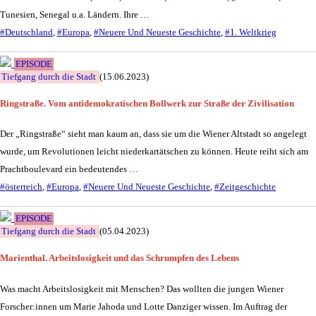
Tunesien, Senegal u.a. Ländern. Ihre …
#Deutschland
,
#Europa
,
#Neuere Und Neueste Geschichte
,
#1. Weltkrieg
EPISODE
Tiefgang durch die Stadt
(15.06.2023)
Ringstraße. Vom antidemokratischen Bollwerk zur Straße der Zivilisation
Der „Ringstraße“ sieht man kaum an, dass sie um die Wiener Altstadt so angelegt
wurde, um Revolutionen leicht niederkartätschen zu können. Heute reiht sich am
Prachtboulevard ein bedeutendes …
#österreich
,
#Europa
,
#Neuere Und Neueste Geschichte
,
#Zeitgeschichte
EPISODE
Tiefgang durch die Stadt
(05.04.2023)
Marienthal. Arbeitslosigkeit und das Schrumpfen des Lebens
Was macht Arbeitslosigkeit mit Menschen? Das wollten die jungen Wiener
Forscher:innen um Marie Jahoda und Lotte Danziger wissen. Im Auftrag der