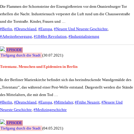
Die Flammen der Schornsteine der Eisengießereien vor dem Oranienburger Tor
erhellen die Nacht. Industrierauch verpestet die Luft rund um die Chausseestraße
und die Torstraße. Kinder, Frauen und …
#Berlin
,
#Deutschland
,
#Europa
,
#Neuere Und Neueste Geschichte
,
#Arbeiterbewegung
,
#1848er Revolution
,
#Industrialisierung
EPISODE
Tiefgang durch die Stadt
(30.07.2021)
Totentanz. Menschen und Epidemien in Berlin
In der Berliner Marienkirche befindet sich das beeindruckende Wandgemälde des
„Totentanz“, das während einer Pest-Welle entstand. Dargestellt werden die Stände
des Mittelalters, die mit dem Tod …
#Berlin
,
#Deutschland
,
#Europa
,
#Mittelalter
,
#Frühe Neuzeit
,
#Neuere Und
Neueste Geschichte
,
#Medizingeschichte
EPISODE
Tiefgang durch die Stadt
(04.05.2021)