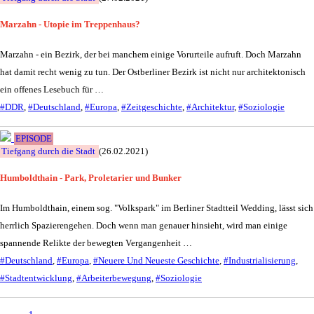
Marzahn - Utopie im Treppenhaus?
Marzahn - ein Bezirk, der bei manchem einige Vorurteile aufruft. Doch Marzahn
hat damit recht wenig zu tun. Der Ostberliner Bezirk ist nicht nur architektonisch
ein offenes Lesebuch für …
#DDR
,
#Deutschland
,
#Europa
,
#Zeitgeschichte
,
#Architektur
,
#Soziologie
EPISODE
Tiefgang durch die Stadt
(26.02.2021)
Humboldthain - Park, Proletarier und Bunker
Im Humboldthain, einem sog. "Volkspark" im Berliner Stadtteil Wedding, lässt sich
herrlich Spazierengehen. Doch wenn man genauer hinsieht, wird man einige
spannende Relikte der bewegten Vergangenheit …
#Deutschland
,
#Europa
,
#Neuere Und Neueste Geschichte
,
#Industrialisierung
,
#Stadtentwicklung
,
#Arbeiterbewegung
,
#Soziologie