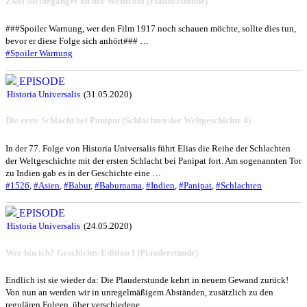
Zwei Meldegänger an der Westfront (Plauderstunde)
###Spoiler Warnung, wer den Film 1917 noch schauen möchte, sollte dies tun,
bevor er diese Folge sich anhört### …
#Spoiler Warnung
EPISODE
Historia Universalis
(31.05.2020)
Die erste Schlacht bei Panipat (Schlachten der Weltgeschichte 4)
In der 77. Folge von Historia Universalis führt Elias die Reihe der Schlachten
der Weltgeschichte mit der ersten Schlacht bei Panipat fort. Am sogenannten Tor
zu Indien gab es in der Geschichte eine …
#1526
,
#Asien
,
#Babur
,
#Baburnama
,
#Indien
,
#Panipat
,
#Schlachten
EPISODE
Historia Universalis
(24.05.2020)
Wer bin ich? Geschichts-Edition I (Plauderstunde)
Endlich ist sie wieder da: Die Plauderstunde kehrt in neuem Gewand zurück!
Von nun an werden wir in unregelmäßigem Abständen, zusätzlich zu den
regulären Folgen, über verschiedene …