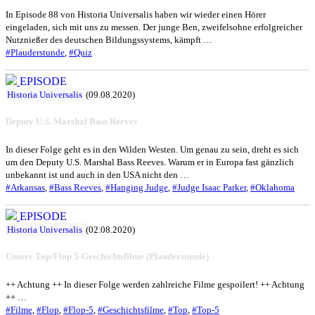
In Episode 88 von Historia Universalis haben wir wieder einen Hörer
eingeladen, sich mit uns zu messen. Der junge Ben, zweifelsohne erfolgreicher
Nutznießer des deutschen Bildungssystems, kämpft …
#Plauderstunde
,
#Quiz
EPISODE
Historia Universalis
(09.08.2020)
Deputy U.S. Marshal Bass Reeves
In dieser Folge geht es in den Wilden Westen. Um genau zu sein, dreht es sich
um den Deputy U.S. Marshal Bass Reeves. Warum er in Europa fast gänzlich
unbekannt ist und auch in den USA nicht den …
#Arkansas
,
#Bass Reeves
,
#Hanging Judge
,
#Judge Isaac Parker
,
#Oklahoma
EPISODE
Historia Universalis
(02.08.2020)
Unsere Top/Flop 5-Geschichtsfilme (Plauderstunde)
++ Achtung ++ In dieser Folge werden zahlreiche Filme gespoilert! ++ Achtung
++ …
#Filme
,
#Flop
,
#Flop-5
,
#Geschichtsfilme
,
#Top
,
#Top-5