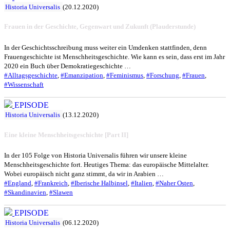
Historia Universalis
(20.12.2020)
Frauen in der Geschichte, Gegenwart und Zukunft (Plauderstunde)
In der Geschichtsschreibung muss weiter ein Umdenken stattfinden, denn
Frauengeschichte ist Menschheitsgeschichte. Wie kann es sein, dass erst im Jahr
2020 ein Buch über Demokratiegeschichte …
#Alltagsgeschichte
,
#Emanzipation
,
#Feminismus
,
#Forschung
,
#Frauen
,
#Wissenschaft
EPISODE
Historia Universalis
(13.12.2020)
Eine kleine Menschheitsgeschichte [Part II]
In der 105 Folge von Historia Universalis führen wir unsere kleine
Menschheitsgeschichte fort. Heutiges Thema: das europäische Mittelalter.
Wobei europäisch nicht ganz stimmt, da wir in Arabien …
#England
,
#Frankreich
,
#Iberische Halbinsel
,
#Italien
,
#Naher Osten
,
#Skandinavien
,
#Slawen
EPISODE
Historia Universalis
(06.12.2020)