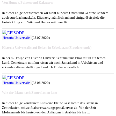
Von Humor, Pointen und Kalauern
In dieser Folge beanspruchen wir nicht nur eure Ohren und Gehirne, sondern
auch eure Lachmuskeln. Elias zeigt nämlich anhand einiger Beispiele die
Entwicklung von Witz und Humor seit dem 16. …
EPISODE
Historia Universalis
(05.07.2020)
Historia Universalis auf Reisen in Usbekistan (Plauderstunde)
In der 82. Folge von Historia Universalis nimmt uns Elias mit in ein fernes
Land. Gemeinsam mit ihm reisen wir nach Samarkand in Usbekistan und
erkunden dieses vielfältige Land. Da Bilder schwerlich …
EPISODE
Historia Universalis
(28.06.2020)
Wie der Islam nach Zentralasien kam
In dieser Folge konstruiert Elias eine kleine Geschichte des Islams in
Zentralasien, schweift aber erwartungsgemäß etwas ab. Von der Zeit
Mohammeds bis heute, von den Anfangen in Arabien bis ins …