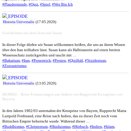
#Plauderstunde
,
#Quiz
,
#Spiel
,
#Wer Bin Ich
EPISODE
Historia Universalis
(17.05.2020)
Geschichten aus dem Iran mit Susan
In dieser Folge dürfen wir Susan willkommen heißen, die uns an ihrem Wissen
über den Iran teilhaben lässt. Susan kann als Halbiranerin auf einen breiten
Wissensschatz zurückgreifen und taucht mit …
#Bahaitum
,
#Iran
,
#Perserreich
,
#Persien
,
#Qizilbāš
,
#Yezidentum
,
#Zoroastrismus
EPISODE
Historia Universalis
(13.05.2020)
HUH002 – Reise-Erinnerungen aus Indien von Rupprecht Kronprinz von
Bayern
In den Jahren 1902/03 unternahm der Kronprinz von Bayern, Rupprecht Maria
Luitpold Ferdinand, eine Reise nach Indien, das zu dieser Zeit noch vom
Britischen Empire beherrscht wurde. Während dieser …
#Buddhismus
,
#Christentum
,
#Hinduismus
,
#Hörbuch
,
#Indien
,
#Islam
,