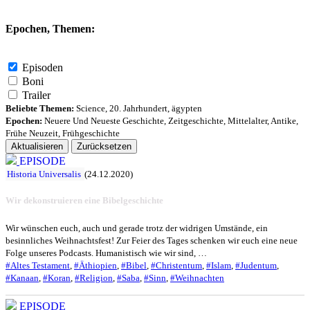
Epochen, Themen:
Episoden
Boni
Trailer
Beliebte Themen:
Science
,
20. Jahrhundert
,
ägypten
Epochen:
Neuere Und Neueste Geschichte
,
Zeitgeschichte
,
Mittelalter
,
Antike
,
Frühe Neuzeit
,
Frühgeschichte
Aktualisieren
Zurücksetzen
EPISODE
Historia Universalis
(24.12.2020)
Wir dekonstruieren eine Bibelgeschichte
Wir wünschen euch, auch und gerade trotz der widrigen Umstände, ein
besinnliches Weihnachtsfest! Zur Feier des Tages schenken wir euch eine neue
Folge unseres Podcasts. Humanistisch wie wir sind, …
#Altes Testament
,
#Äthiopien
,
#Bibel
,
#Christentum
,
#Islam
,
#Judentum
,
#Kanaan
,
#Koran
,
#Religion
,
#Saba
,
#Sinn
,
#Weihnachten
EPISODE