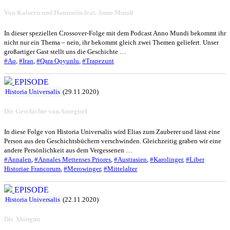
Von Kaisern und Hammeln feat. Anno Mundi
In dieser speziellen Crossover-Folge mit dem Podcast Anno Mundi bekommt ihr
nicht nur ein Thema – nein, ihr bekommt gleich zwei Themen geliefert. Unser
großartiger Gast stellt uns die Geschichte …
#Aq
,
#Iran
,
#Qara Qoyunlu
,
#Trapezunt
EPISODE
Historia Universalis
(29.11.2020)
Die Geschichte von Ansegisel
In diese Folge von Historia Universalis wird Elias zum Zauberer und lässt eine
Person aus den Geschichtsbüchern verschwinden. Gleichzeitig graben wir eine
andere Persönlichkeit aus dem Vergessenen …
#Annalen
,
#Annales Mettenses Priores
,
#Austrasien
,
#Karolinger
,
#Liber
Historiae Francorum
,
#Merowinger
,
#Mittelalter
EPISODE
Historia Universalis
(22.11.2020)
Die Xiongnu