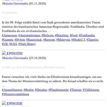
Historia Universalis
(01.11.2020)
Fordlândia
In der 99. Folge erzählt Karol vom Stadt gewordenen amerikanischen Traum
inmitten des brasilianischen Amazonas-Regenwalds: Fordlândia. Überdies wird
Fordlândia als ein zivilisatorisches …
#Amazonas
,
#Antisemitismus
,
#Belterra
,
#Brasilien
,
#Ford
,
#Fordlandia
,
#Gummi
,
#Hybris
,
#Kautschuk
,
#Kerosin
,
#Malaysia
,
#Modell T
,
#Tapajos
,
#UK
,
#USA
,
#Walt Disney
EPISODE
Historia Universalis
(25.10.2020)
Grüße aus dem Elfenbeinturm (Plauderstunde)
Erneut versuchen wir, viele Stufen im Elfenbeinturm hinaufzusteigen, um uns
dem Thema der Wissensvermittlung zu nähern. Bis hinauf schaffen wir es nicht.
…
#Ausstellungen
,
#Berlin
,
#Dresden
,
#Plauderstunde
,
#Terezin
,
#Völklingen
,
#Wissensvermittlung
EPISODE