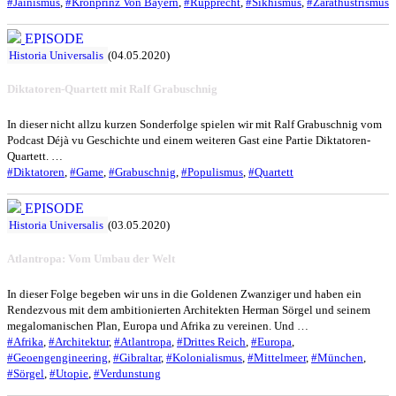
#Jainismus
,
#Kronprinz Von Bayern
,
#Rupprecht
,
#Sikhismus
,
#Zarathustrismus
EPISODE
Historia Universalis
(04.05.2020)
Diktatoren-Quartett mit Ralf Grabuschnig
In dieser nicht allzu kurzen Sonderfolge spielen wir mit Ralf Grabuschnig vom
Podcast Déjà vu Geschichte und einem weiteren Gast eine Partie Diktatoren-
Quartett. …
#Diktatoren
,
#Game
,
#Grabuschnig
,
#Populismus
,
#Quartett
EPISODE
Historia Universalis
(03.05.2020)
Atlantropa: Vom Umbau der Welt
In dieser Folge begeben wir uns in die Goldenen Zwanziger und haben ein
Rendezvous mit dem ambitionierten Architekten Herman Sörgel und seinem
megalomanischen Plan, Europa und Afrika zu vereinen. Und …
#Afrika
,
#Architektur
,
#Atlantropa
,
#Drittes Reich
,
#Europa
,
#Geoengengineering
,
#Gibraltar
,
#Kolonialismus
,
#Mittelmeer
,
#München
,
#Sörgel
,
#Utopie
,
#Verdunstung