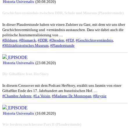
Historia Universalis
(30.08.2020)
Geschichtsverständnis zwischen DDR, Schule und Museum (Plauderstunde)
In dieser Plauderstunde haben wir einen Zuhörer zu Gast, mit dem wir uns über
Geschichtsvermittlung und -verständnis austauschen. Dass wir dabei auch die
politische Instrumentalisierung von …
#Bildung
,
#Bismarck
,
#DDR
,
#Dresden
,
#FDJ
,
#Geschichtsverständnis
,
#Militärhistorisches Museum
,
#Plauderstunde
EPISODE
Historia Universalis
(23.08.2020)
Die Giftaffäre feat. HerStory
In diesem Crossover mit dem Podcast HerStory, erzählt uns Jasmin von einer
Giftaffäre Ende des 17. Jahrhundert am französischen Hof. …
#Chambre Ardente
,
#La Voisin
,
#Madame De Montespan
,
#Reynie
EPISODE
Historia Universalis
(16.08.2020)
Wir fordern euch heraus Part II (Plauderstunde)