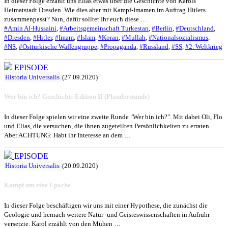
In dieser Folge erzählt uns Elias etwas über die Geschichte von Karols
Heimatstadt Dresden. Wie dies aber mit Kampf-Imamen im Auftrag Hitlers
zusammenpasst? Nun, dafür solltet Ihr euch diese …
#Amin Al-Hussaini
,
#Arbeitsgemeinschaft Turkestan
,
#Berlin
,
#Deutschland
,
#Dresden
,
#Hitler
,
#Imam
,
#Islam
,
#Koran
,
#Mullah
,
#Nationalsozialismus
,
#NS
,
#Osttürkische Waffengruppe
,
#Propaganda
,
#Russland
,
#SS
,
#2. Weltkrieg
EPISODE
Historia Universalis
(27.09.2020)
Wer bin ich? Geschichts-Edition II (Plauderstunde)
In dieser Folge spielen wir eine zweite Runde "Wer bin ich?". Mit dabei Oli, Flo
und Elias, die versuchen, die ihnen zugeteilten Persönlichkeiten zu erraten.
Aber ACHTUNG: Habt ihr Interesse an dem …
EPISODE
Historia Universalis
(20.09.2020)
Kampf um eine Epoche
In dieser Folge beschäftigen wir uns mit einer Hypothese, die zunächst die
Geologie und hernach weitere Natur- und Geisteswissenschaften in Aufruhr
versetzte. Karol erzählt von den Mühen …