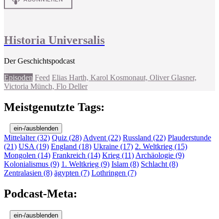
Historia Universalis
Der Geschichtspodcast
Episoden
Feed
Elias Harth, Karol Kosmonaut, Oliver Glasner,
Victoria Münch, Flo Deller
Meistgenutzte Tags:
ein-/ausblenden
Mittelalter (32)
Quiz (28)
Advent (22)
Russland (22)
Plauderstunde
(21)
USA (19)
England (18)
Ukraine (17)
2. Weltkrieg (15)
Mongolen (14)
Frankreich (14)
Krieg (11)
Archäologie (9)
Kolonialismus (9)
1. Weltkrieg (9)
Islam (8)
Schlacht (8)
Zentralasien (8)
ägypten (7)
Lothringen (7)
Podcast-Meta:
ein-/ausblenden