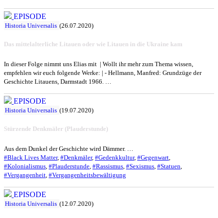
EPISODE
Historia Universalis
(26.07.2020)
Das mittelalterliche Litauen oder wie Litauen in die Ukraine kam
In dieser Folge nimmt uns Elias mit | Wollt ihr mehr zum Thema wissen,
empfehlen wir euch folgende Werke: | - Hellmann, Manfred: Grundzüge der
Geschichte Litauens, Darmstadt 1966. …
EPISODE
Historia Universalis
(19.07.2020)
Stürzende Denkmäler (Plauderstunde)
Aus dem Dunkel der Geschichte wird Dämmer. …
#Black Lives Matter
,
#Denkmäler
,
#Gedenkkultur
,
#Gegenwart
,
#Kolonialismus
,
#Plauderstunde
,
#Rassismus
,
#Sexismus
,
#Statuen
,
#Vergangenheit
,
#Vergangenheitsbewältigung
EPISODE
Historia Universalis
(12.07.2020)