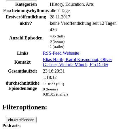
Kategorien
History, Education, Arts
Erscheinungsrhythmus
alle 7 Tage
Erstveröffentlichung
28.11.2017
aktiv?
keine Veröffentlichung seit 12 Tagen
436
435 (full)
Anzahl Episoden
0 (bonus)
1 (trailer)
Links
RSS-Feed
Webseite
Elias Harth, Karol Kosmonaut, Oliver
Kontakt
Glasner, Victoria Münch, Flo Deller
Gesamtlaufzeit
23:16:20:31
1:18:12
durchschnittliche
1:18:23 (full)
Episodenlänge
0 (bonus)
0:01:05 (trailer)
Filteroptionen:
ein-/ausblenden
Podcasts: