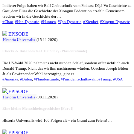
In dieser Folge haben wir Ralf Grabuschnik vom Podcast Déjà-Vu Geschichte zu
Gast, dem Elias die Geschichte der Xiongnu Föderation erzählt. Gemeinsam
tauchen wir in die Geschichte der …
#Chao
,
#Han-Dynastie
,
#Hunnen
,
#Qin-Dynastie
,
#Xienbei
,
#Xiognu-Dynastie
EPISODE
Historia Universalis
(15.11.2020)
Checks & Balances feat. HerStory (Plauderstunde)
Die US-Wahl 2020 nahm uns nicht nur den Schlaf, sondern offensichtlich auch
Donald Trump. Nicht das wir ihm nachtrauern würden. Obschon Joseph Biden
Jr. als Gewinner der Wahl hervorging, gibt es …
#Amerika
,
#Biden
,
#Plauderstunde
,
#Präsidentschaftswahl
,
#Trump
,
#USA
EPISODE
Historia Universalis
(08.11.2020)
Eine kleine Menschheitsgeschichte [Part I]
Historia Universalis wird 100 Folgen alt – ein Grund zum Feiern! …
EPISODE