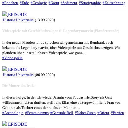
#Epochen
,
#Erde
,
#Geologie
,
#Natur
,
#Sediment
,
#Stratigraphie
,
#Zeitrechnung
EPISODE
Historia Universalis
(13.09.2020)
Videospiele mit Geschichtsbezügen ft. Legendarymarvin (Plauderstunde)
In der neuen Plauderstunde sprechen wir gemeinsam mit Bernhard, auch
bekannt als Legendarymarvin, über Videospiele mit Geschichtsbezügen. Wir
plaudern über unsere liebsten Videospiele, was ganz …
#Videospiele
EPISODE
Historia Universalis
(06.09.2020)
Die Mutter des Iraks
In dieser Folge, in der wir wieder Jasmin vom Podcast HerStory als Gast
willkommen heißen durften, stellt uns Elias eine außergewöhnliche Frau vor.
Geboren als Tochter eines der reichsten Männer …
#Archäologie
,
#Femminismus
,
#Gertrude Bell
,
#Naher Osten
,
#Orient
,
#Persien
EPISODE