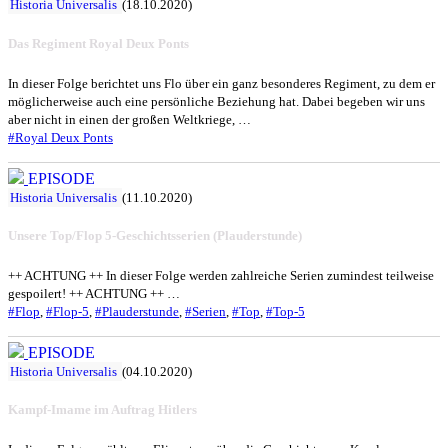
Historia Universalis
(18.10.2020)
Das Regiment Royal Deux Ponts
In dieser Folge berichtet uns Flo über ein ganz besonderes Regiment, zu dem er
möglicherweise auch eine persönliche Beziehung hat. Dabei begeben wir uns
aber nicht in einen der großen Weltkriege, …
#Royal Deux Ponts
EPISODE
Historia Universalis
(11.10.2020)
Unsere Top/Flop 5-Geschichtsserien (Plauderstunde)
++ ACHTUNG ++ In dieser Folge werden zahlreiche Serien zumindest teilweise
gespoilert! ++ ACHTUNG ++ …
#Flop
,
#Flop-5
,
#Plauderstunde
,
#Serien
,
#Top
,
#Top-5
EPISODE
Historia Universalis
(04.10.2020)
Kampf-Imame im Auftrag Hitlers